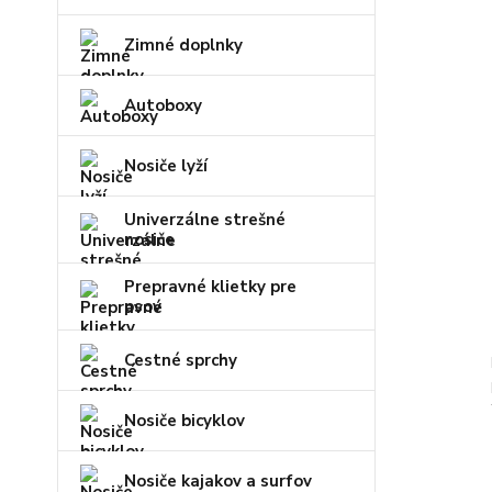
Zimné doplnky
Autoboxy
Nosiče lyží
Univerzálne strešné
nosiče
Prepravné klietky pre
psov
Cestné sprchy
Nosiče bicyklov
Nosiče kajakov a surfov