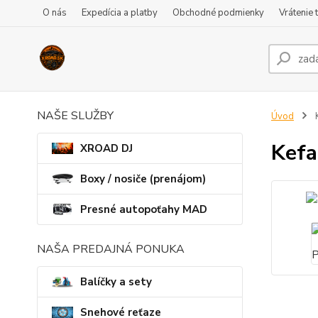
O nás
Expedícia a platby
Obchodné podmienky
Vrátenie 
NAŠE SLUŽBY
Úvod
K
Kefa
XROAD DJ
Boxy / nosiče (prenájom)
Presné autopoťahy MAD
NAŠA PREDAJNÁ PONUKA
Balíčky a sety
Snehové reťaze