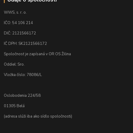
WWS, s. r. o.
IČO: 54 106 214
DIČ: 2121566172
IČ DPH: SK2121566172
Spoločnosť je zapísaná v OR OS Žilina
Oddiel: Sro.
Vložka číslo: 78086/L
Oslobodenia 224/58
01305 Belá
(adresa slúži iba ako sídlo spoločnosti)