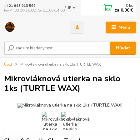
0
ks
+421 948 013 566
EUR
za
0,00 €
Po-Pi (08:00-16:00), So (11:00-14:00)
Menu
Hľadať
Úvod
Mikrovláknová utierka na sklo 1ks (TURTLE WAX)
Mikrovláknová utierka na sklo
1ks (TURTLE WAX)