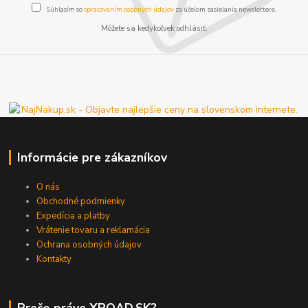
Súhlasím so
spracovaním osobných údajov
za účelom zasielania newslettera.
Môžete sa kedykoľvek odhlásiť.
Informácie pre zákazníkov
O nás
Obchodné podmienky
Expedícia a platby
Vrátenie tovaru a reklamácia
Ochrana osobných údajov
Kontakty
Prečo práve XROAD.SK?