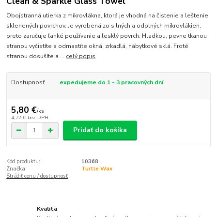
Clean & Sparkle Glass Towel
Obojstranná utierka z mikrovlákna, ktorá je vhodná na čistenie a leštenie
sklenených povrchov. Je vyrobená zo silných a odolných mikrovlákien,
preto zaručuje ľahké používanie a lesklý povrch. Hladkou, pevne tkanou
stranou vyčistíte a odmastíte okná, zrkadlá, nábytkové sklá. Froté
stranou dosušíte a ...
celý popis
Dostupnosť
expedujeme do 1 - 3 pracovných dní
5,80 €
/
ks
4,72 €
bez DPH
Pridať do košíka
Kód produktu:
10368
Značka:
Turtle Wax
Strážiť cenu / dostupnosť
Kvalita