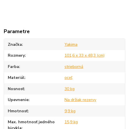
Parametre
Značka
Yakima
Rozmery
101,6 x 33 x 48,3 (cm)
Farba
strieborná
Materiál
oceľ
Nosnosť
30 kg
Upevnenie
Na držiak rezervy
Hmotnosť
9,9 kg
Max. hmotnosť jedného
15,9 kg
bicykla