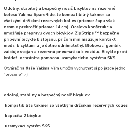
Odolný, stabilný a bezpečný nosič bicyklov na rezervné
koleso Yakima SpareRide. Je kompatibilný takmer so
všetkými držiakmi rezervných kolies (priemer čapu však
nesmie prekročiť priemer 14 cm). Oceľová konštrukcia
umožňuje prepravu dvoch bicyklov.
ZipStrips ™ bezpečne
pripevní bicykle k stojanu, pričom minimalizuje kontakt
medzi bicyklami a je úplne odnímateľný. Blokovací gombík
zaisťuje stojan a rezervnú pneumatiku k vozidlu. Bicykle proti
krádeži ochránite pomocou u
zamykacieho systému SKS.
Otvárač na fľaše Yakima Vám umožní vychutnať si po jazde jedno
"orosené" :-)
odolný, stabilný a bezpečný nosič bicyklov
kompatibilita takmer so všetkými držiakmi rezervných kolies
kapacita 2 bicykle
uzamykací systém SKS