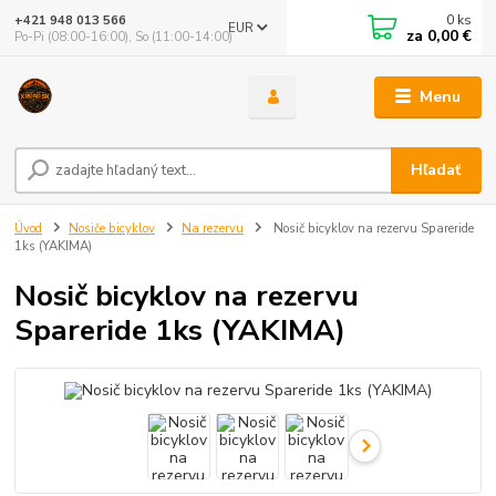
0
ks
+421 948 013 566
EUR
za
0,00 €
Po-Pi (08:00-16:00), So (11:00-14:00)
Menu
Hľadať
Úvod
Nosiče bicyklov
Na rezervu
Nosič bicyklov na rezervu Spareride
1ks (YAKIMA)
Nosič bicyklov na rezervu
Spareride 1ks (YAKIMA)