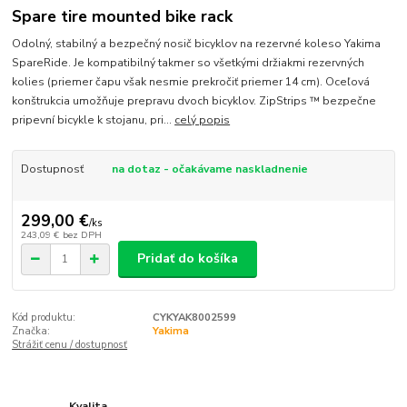
Spare tire mounted bike rack
Odolný, stabilný a bezpečný nosič bicyklov na rezervné koleso Yakima
SpareRide. Je kompatibilný takmer so všetkými držiakmi rezervných
kolies (priemer čapu však nesmie prekročiť priemer 14 cm). Oceľová
konštrukcia umožňuje prepravu dvoch bicyklov. ZipStrips ™ bezpečne
pripevní bicykle k stojanu, pri...
celý popis
Dostupnosť
na dotaz - očakávame naskladnenie
299,00 €
/
ks
243,09 €
bez DPH
Pridať do košíka
Kód produktu:
CYKYAK8002599
Značka:
Yakima
Strážiť cenu / dostupnosť
Kvalita