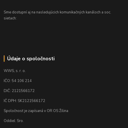
Sme dostupní aj na nasledujúcich komunikačných kanáloch a soc.
sieťach:
Údaje o spoločnosti
WWS, s. r. o.
IČO: 54 106 214
DIČ: 2121566172
IČ DPH: SK2121566172
Spoločnosť je zapísaná v OR OS Žilina
Oddiel: Sro.