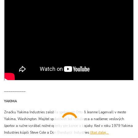
__________
YAKIMA
Značku Yakima Industries založila spoločnosť Otto & Jeanne Lagervall v meste
Yakima, Washington. Majiteľ spoločnosti bol vynálezca a nadšenec veslových
športov a ručne vyrábal nožné opierky pre kanoe a kajaky. Keď v roku 1979 Yakima
Industries kúpili Steve Cole a Don Banducci Industries
čítať ďalej...