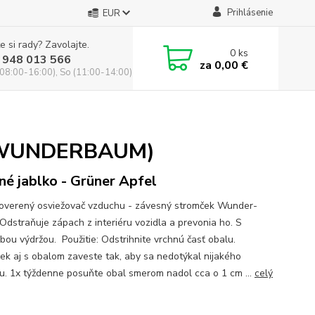
Prihlásenie
EUR
e si rady? Zavolajte.
0
ks
 948 013 566
za
0,00 €
(08:00-16:00), So (11:00-14:00)
s (WUNDERBAUM)
né jablko - Grüner Apfel
overený osviežovač vzduchu - závesný stromček Wunder-
Odstraňuje zápach z interiéru vozidla a prevonia ho. S
bou výdržou. Použitie: Odstrihnite vrchnú časť obalu.
ek aj s obalom zaveste tak, aby sa nedotýkal nijakého
u. 1x týždenne posuňte obal smerom nadol cca o 1 cm ...
celý