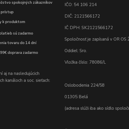
žstvo spokojných zákazníkov
IČO: 54 106 214
 prístup
DIČ: 2121566172
dy k produktom
IČ DPH: SK2121566172
platieb sú zadarmo
Spoločnosť je zapísaná v OR OS Ž
nia tovaru do 14 dní
Oddiel: Sro.
 99€ doprava zadarmo
Vložka číslo: 78086/L
 aj na nasledujúcich
h kanáloch a soc. sieťach:
Oslobodenia 224/58
01305 Belá
(adresa slúži iba ako sídlo spoloč