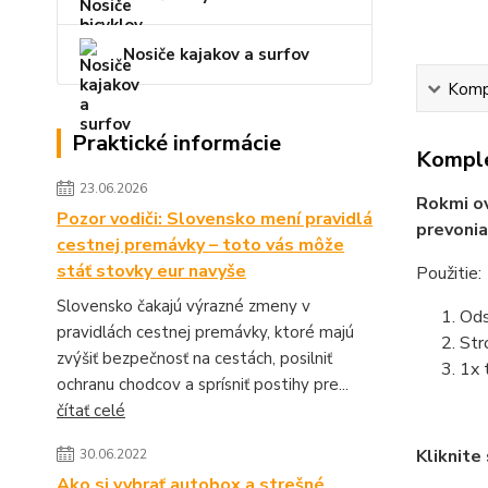
Nosiče kajakov a surfov
Kompl
Praktické informácie
Komple
23.06.2026
Rokmi ov
Pozor vodiči: Slovensko mení pravidlá
prevonia
cestnej premávky – toto vás môže
stáť stovky eur navyše
Použitie:
Slovensko čakajú výrazné zmeny v
Ods
pravidlách cestnej premávky, ktoré majú
Str
zvýšiť bezpečnosť na cestách, posilniť
1x 
ochranu chodcov a sprísniť postihy pre...
čítať celé
Kliknite
30.06.2022
Ako si vybrať autobox a strešné