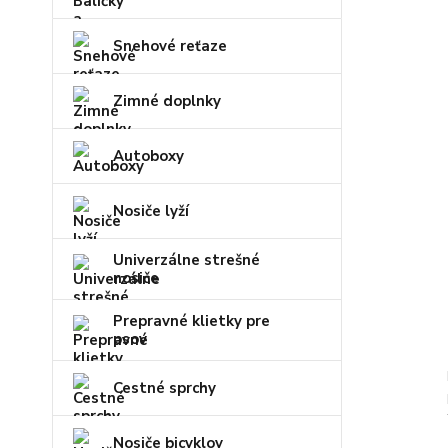
Snehové reťaze
Zimné doplnky
Autoboxy
Nosiče lyží
Univerzálne strešné
nosiče
Prepravné klietky pre
psov
Cestné sprchy
Nosiče bicyklov