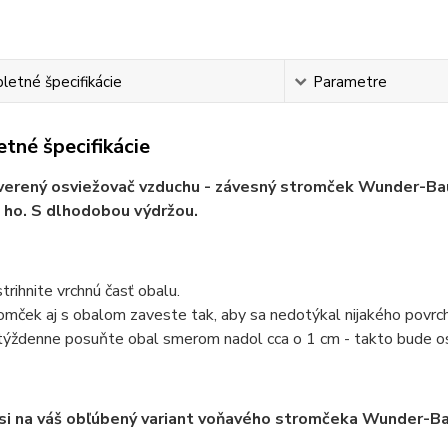
etné špecifikácie
Parametre
tné špecifikácie
erený osviežovač vzduchu - závesný stromček Wunder-Baum
 ho. S dlhodobou výdržou.
trihnite vrchnú časť obalu.
omček aj s obalom zaveste tak, aby sa nedotýkal nijakého povrch
týždenne posuňte obal smerom nadol cca o 1 cm - takto bude os
 si na váš obľúbený variant voňavého stromčeka Wunder-B