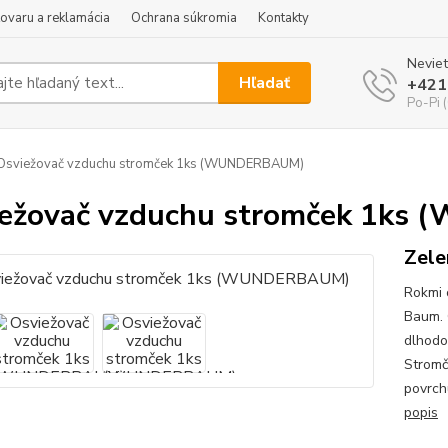
tovaru a reklamácia
Ochrana súkromia
Kontakty
Neviet
Hľadať
+421
Po-Pi 
Osviežovač vzduchu stromček 1ks (WUNDERBAUM)
iežovač vzduchu stromček 1k
Zele
Rokmi 
Baum. 
dlhodo
Stromč
povrch
popis