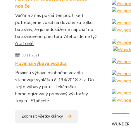
nosiče
Väčšina z nás pozná ten pocit, keď
potrebujeme zbaliť na dovolenku toľko
batožiny, že ju nedokážeme napchať do
batožinového priestoru. Alebo ideme lyž...
čítať celé
08.11.2021
Povinná výbava vozidla
Povinnú výbavu osobného vozidla
stanovuje vyhláška č. 134/2018 Z. z. Do
tejto výbavy patrí: - lekárnička -
homologizovaný prenosný výstražný
trojuh...
čítať celé
__________
Zobraziť všetky články
WUNDER 