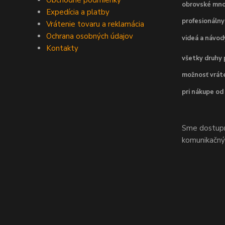
Obchodné podmienky
obrovské mno
Expedícia a platby
profesionálny
Vrátenie tovaru a reklamácia
Ochrana osobných údajov
videá a návo
Kontakty
všetky druhy 
možnosť vráte
pri nákupe od
Sme dostupní
komunikačnýc