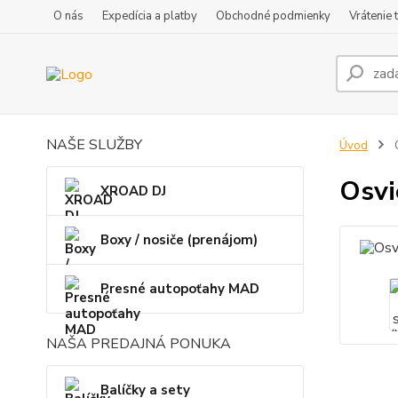
O nás
Expedícia a platby
Obchodné podmienky
Vrátenie 
NAŠE SLUŽBY
Úvod
Osv
XROAD DJ
Boxy / nosiče (prenájom)
Presné autopoťahy MAD
NAŠA PREDAJNÁ PONUKA
Balíčky a sety