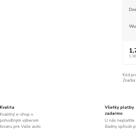
Dos
Wu
1,
1,38
Kód pr
Značka:
Kvalita
Všetky platby
zadarmo
Kvalitný e-shop s
pohodlným výberom
U nás neplatíte
tovaru pre Vaše auto.
žiadny spôsob p