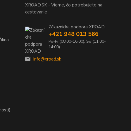
XROAD.SK - Vieme, čo potrebujete na
cestovanie
Zákaznícka podpora XROAD
+421 948 013 566
ilina
Po-Pi (08:00-16:00), So (11:00-
14:00)
info@xroad.sk
nosti)