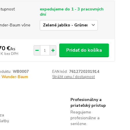
tupnosť
expedujeme do 1 - 3 pracovných
dní
nder-Baum vône
70 €
/
ks
Pridať do košíka
 €
bez DPH
oduktu:
WB0007
EAN kód:
7612720201914
Wunder-Baum
Strážiť cenu / dostupnosť
Profesionálny a
priateľský prístup
Reagujeme
 za
profesionálne a
latby.
seriózne.