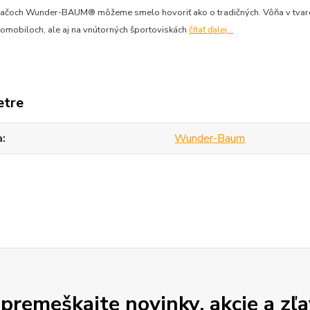
ačoch Wunder-BAUM® môžeme smelo hovoriť ako o tradičných. Vôňa v tvare st
tomobiloch, ale aj na vnútorných športoviskách
čítať ďalej...
etre
a
Wunder-Baum
premeškajte novinky, akcie a zľa