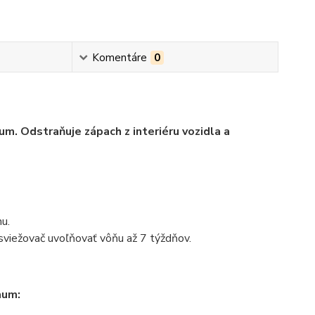
Komentáre
0
. Odstraňuje zápach z interiéru vozidla a
u.
viežovač uvoľňovať vôňu až 7 týždňov.
aum: