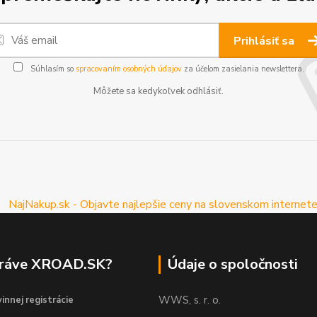
Prihlásiť sa
Súhlasím so
spracovaním osobných údajov
za účelom zasielania newslettera.
Môžete sa kedykoľvek odhlásiť.
práve XROAD.SK?
Údaje o spoločnosti
WWS, s. r. o.
innej registrácie