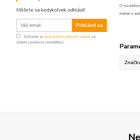
O osviežov
Môžete sa kedykoľvek odhlásiť.
nielen v au
Prihlásiť sa
Súhlasím so
spracovaním osobných údajov
za
účelom zasielania newslettera.
Param
Značk
Ne