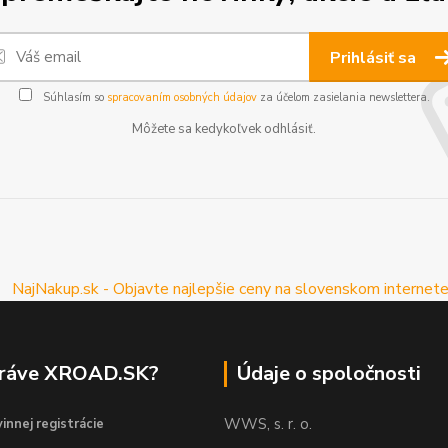
Prihlásiť sa
Súhlasím so
spracovaním osobných údajov
za účelom zasielania newslettera.
Môžete sa kedykoľvek odhlásiť.
práve XROAD.SK?
Údaje o spoločnosti
WWS, s. r. o.
innej registrácie