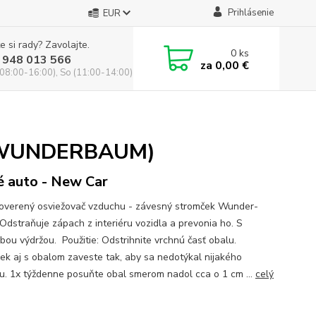
Prihlásenie
EUR
e si rady? Zavolajte.
0
ks
 948 013 566
za
0,00 €
(08:00-16:00), So (11:00-14:00)
s (WUNDERBAUM)
 auto - New Car
overený osviežovač vzduchu - závesný stromček Wunder-
Odstraňuje zápach z interiéru vozidla a prevonia ho. S
bou výdržou. Použitie: Odstrihnite vrchnú časť obalu.
ek aj s obalom zaveste tak, aby sa nedotýkal nijakého
u. 1x týždenne posuňte obal smerom nadol cca o 1 cm ...
celý