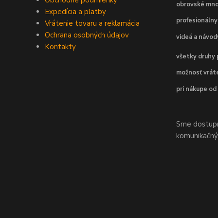
Obchodné podmienky
obrovské mno
Expedícia a platby
profesionálny
Vrátenie tovaru a reklamácia
Ochrana osobných údajov
videá a návo
Kontakty
všetky druhy 
možnosť vráte
pri nákupe od
Sme dostupní
komunikačnýc