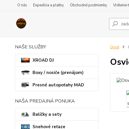
O nás
Expedícia a platby
Obchodné podmienky
Vrátenie 
NAŠE SLUŽBY
Úvod
Osv
XROAD DJ
Boxy / nosiče (prenájom)
Presné autopoťahy MAD
NAŠA PREDAJNÁ PONUKA
Balíčky a sety
Snehové reťaze