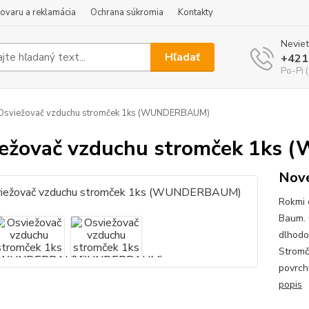
tovaru a reklamácia
Ochrana súkromia
Kontakty
Neviet
Hľadať
+421
Po-Pi 
Osviežovač vzduchu stromček 1ks (WUNDERBAUM)
iežovač vzduchu stromček 1k
Nové
Rokmi 
Baum. 
dlhodo
Stromč
povrch
popis