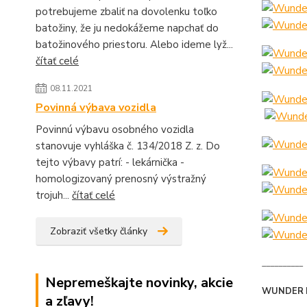
potrebujeme zbaliť na dovolenku toľko
batožiny, že ju nedokážeme napchať do
batožinového priestoru. Alebo ideme lyž...
čítať celé
08.11.2021
Povinná výbava vozidla
Povinnú výbavu osobného vozidla
stanovuje vyhláška č. 134/2018 Z. z. Do
tejto výbavy patrí: - lekárnička -
homologizovaný prenosný výstražný
trojuh...
čítať celé
Zobraziť všetky články
__________
Nepremeškajte novinky, akcie
WUNDER 
a zľavy!