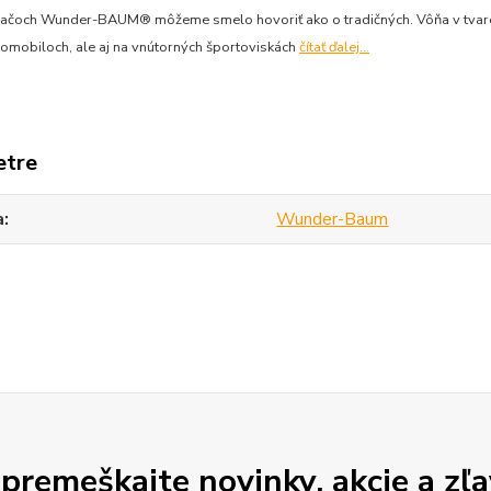
ačoch Wunder-BAUM® môžeme smelo hovoriť ako o tradičných. Vôňa v tvare st
tomobiloch, ale aj na vnútorných športoviskách
čítať ďalej...
etre
a
Wunder-Baum
premeškajte novinky, akcie a zľa