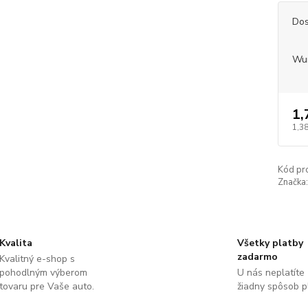
Dos
Wu
1,
1,38
Kód pr
Značka:
Kvalita
Všetky platby
zadarmo
Kvalitný e-shop s
pohodlným výberom
U nás neplatíte
tovaru pre Vaše auto.
žiadny spôsob p