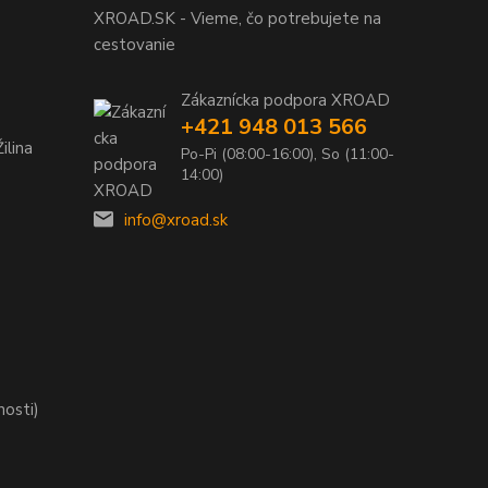
XROAD.SK - Vieme, čo potrebujete na
cestovanie
Zákaznícka podpora XROAD
+421 948 013 566
ilina
Po-Pi (08:00-16:00), So (11:00-
14:00)
info@xroad.sk
nosti)