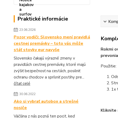
Praktické informácie
Kompl
23.06.2026
Pozor vodiči: Slovensko mení pravidlá
Komple
cestnej premávky – toto vás môže
Rokmi ov
stáť stovky eur navyše
prevonia
Slovensko čakajú výrazné zmeny v
pravidlách cestnej premávky, ktoré majú
Použitie:
zvýšiť bezpečnosť na cestách, posilniť
Ods
ochranu chodcov a sprísniť postihy pre...
Str
čítať celé
1x 
30.06.2022
Ako si vybrať autobox a strešné
nosiče
Kliknite
Väčšina z nás pozná ten pocit, keď