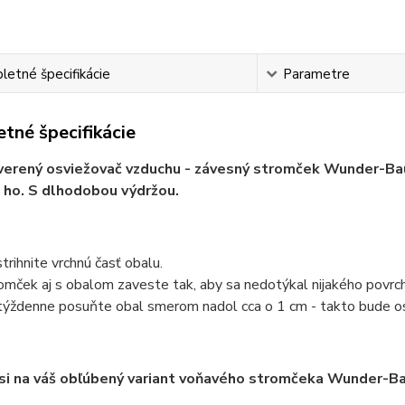
etné špecifikácie
Parametre
tné špecifikácie
erený osviežovač vzduchu - závesný stromček Wunder-Baum
 ho. S dlhodobou výdržou.
trihnite vrchnú časť obalu.
omček aj s obalom zaveste tak, aby sa nedotýkal nijakého povrch
týždenne posuňte obal smerom nadol cca o 1 cm - takto bude os
 si na váš obľúbený variant voňavého stromčeka Wunder-B