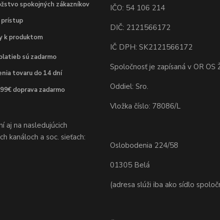
žstvo spokojných zákazníkov
IČO: 54 106 214
 prístup
DIČ: 2121566172
dy k produktom
IČ DPH: SK2121566172
platieb sú zadarmo
Spoločnosť je zapísaná v OR OS Ž
nia tovaru do 14 dní
Oddiel: Sro.
 99€ doprava zadarmo
Vložka číslo: 78086/L
 aj na nasledujúcich
h kanáloch a soc. sieťach:
Oslobodenia 224/58
01305 Belá
(adresa slúži iba ako sídlo spoloč