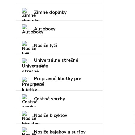
Zimné doplnky
Autoboxy
Nosiče lyží
Univerzálne strešné
nosiče
Prepravné klietky pre
psov
Cestné sprchy
Nosiče bicyklov
Nosiče kajakov a surfov