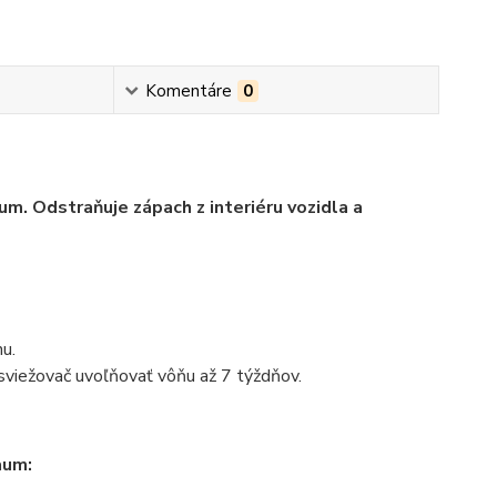
Komentáre
0
. Odstraňuje zápach z interiéru vozidla a
u.
viežovač uvoľňovať vôňu až 7 týždňov.
aum: