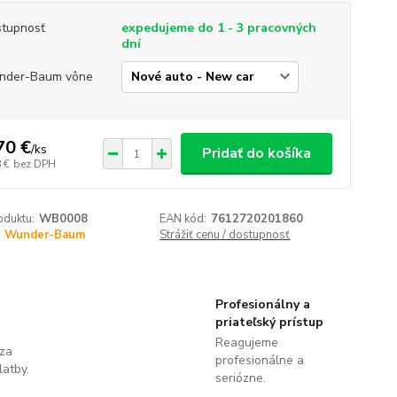
tupnosť
expedujeme do 1 - 3 pracovných
dní
nder-Baum vône
70 €
/
ks
Pridať do košíka
 €
bez DPH
oduktu:
WB0008
EAN kód:
7612720201860
Wunder-Baum
Strážiť cenu / dostupnosť
Profesionálny a
priateľský prístup
Reagujeme
 za
profesionálne a
latby.
seriózne.