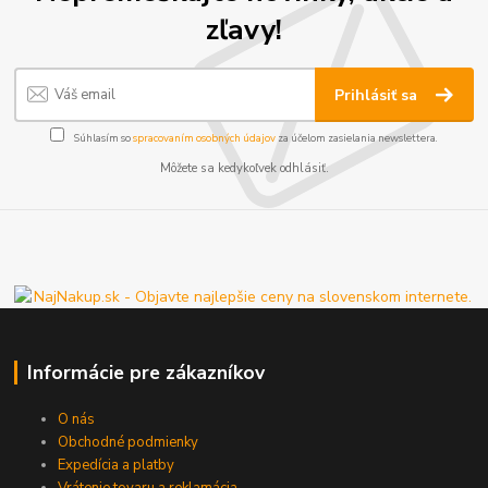
zľavy!
Prihlásiť sa
Súhlasím so
spracovaním osobných údajov
za účelom zasielania newslettera.
Môžete sa kedykoľvek odhlásiť.
Informácie pre zákazníkov
O nás
Obchodné podmienky
Expedícia a platby
Vrátenie tovaru a reklamácia