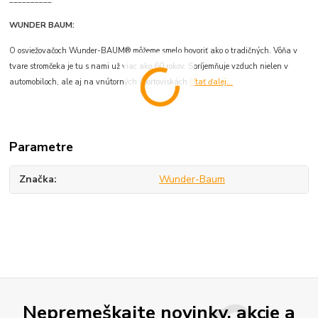
WUNDER BAUM:
O osviežovačoch Wunder-BAUM® môžeme smelo hovoriť ako o tradičných. Vôňa v
tvare stromčeka je tu s nami už viac ako 60 rokov. Spríjemňuje vzduch nielen v
automobiloch, ale aj na vnútorných športoviskách
čítať ďalej...
Parametre
Značka
Wunder-Baum
Nepremeškajte novinky, akcie a