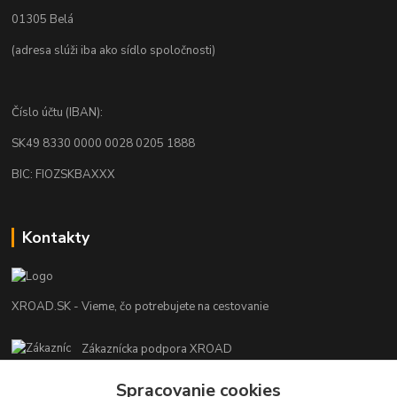
01305 Belá
(adresa slúži iba ako sídlo spoločnosti)
Číslo účtu (IBAN):
SK49 8330 0000 0028 0205 1888
BIC: FIOZSKBAXXX
Kontakty
XROAD.SK - Vieme, čo potrebujete na cestovanie
Zákaznícka podpora XROAD
+421 948 013 566
Spracovanie cookies
Po-Pi (08:00-16:00), So (11:00-14:00)