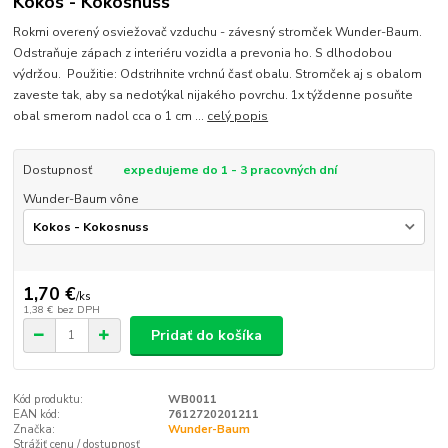
Kokos - Kokosnuss
Rokmi overený osviežovač vzduchu - závesný stromček Wunder-Baum.
Odstraňuje zápach z interiéru vozidla a prevonia ho. S dlhodobou
výdržou. Použitie: Odstrihnite vrchnú časť obalu. Stromček aj s obalom
zaveste tak, aby sa nedotýkal nijakého povrchu. 1x týždenne posuňte
obal smerom nadol cca o 1 cm ...
celý popis
Dostupnosť
expedujeme do 1 - 3 pracovných dní
Wunder-Baum vône
1,70 €
/
ks
1,38 €
bez DPH
Pridať do košíka
Kód produktu:
WB0011
EAN kód:
7612720201211
Značka:
Wunder-Baum
Strážiť cenu / dostupnosť