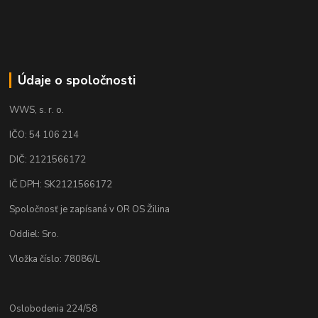
Údaje o spoločnosti
WWS, s. r. o.
IČO: 54 106 214
DIČ: 2121566172
IČ DPH: SK2121566172
Spoločnosť je zapísaná v OR OS Žilina
Oddiel: Sro.
Vložka číslo: 78086/L
Oslobodenia 224/58