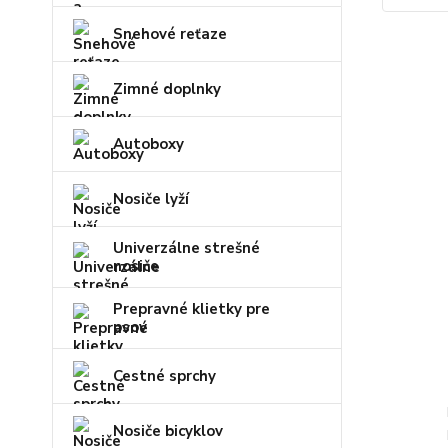
Snehové reťaze
Zimné doplnky
Autoboxy
Nosiče lyží
Univerzálne strešné
nosiče
Prepravné klietky pre
psov
Cestné sprchy
Nosiče bicyklov