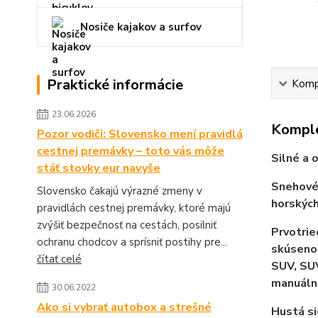
Nosiče kajakov a surfov
Praktické informácie
Kompl
23.06.2026
Komple
Pozor vodiči: Slovensko mení pravidlá
cestnej premávky – toto vás môže
Silné a 
stáť stovky eur navyše
Snehové 
Slovensko čakajú výrazné zmeny v
horských
pravidlách cestnej premávky, ktoré majú
zvýšiť bezpečnosť na cestách, posilniť
Prvotrie
ochranu chodcov a sprísniť postihy pre...
skúsenos
čítať celé
SUV, SU
manuáln
30.06.2022
Ako si vybrať autobox a strešné
Hustá si