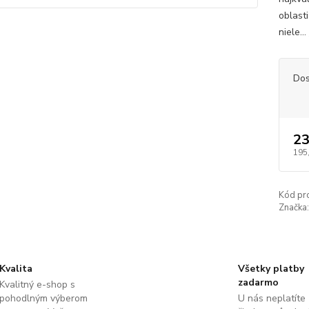
oblast
niele...
Dos
23
195
Kód pr
Značka:
Kvalita
Všetky platby
zadarmo
Kvalitný e-shop s
pohodlným výberom
U nás neplatíte