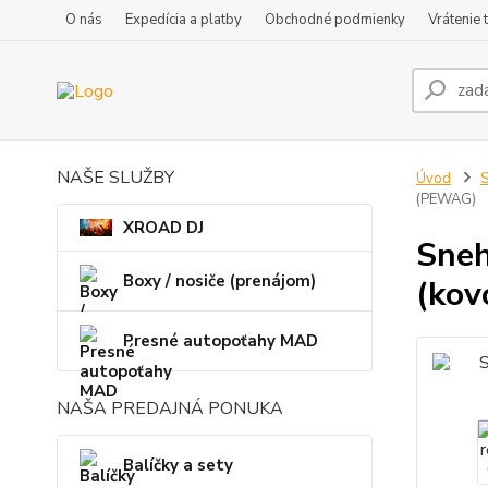
O nás
Expedícia a platby
Obchodné podmienky
Vrátenie 
NAŠE SLUŽBY
Úvod
S
(PEWAG)
XROAD DJ
Sneh
Boxy / nosiče (prenájom)
(kov
Presné autopoťahy MAD
NAŠA PREDAJNÁ PONUKA
Balíčky a sety