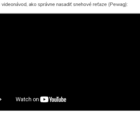
i videonávod, ako správne nasadiť snehové reťaze (Pewag):