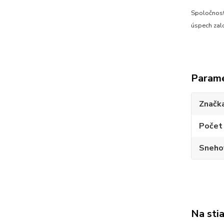
Spoločnosť
úspech zal
Param
Značk
Počet 
Sneho
Na sti