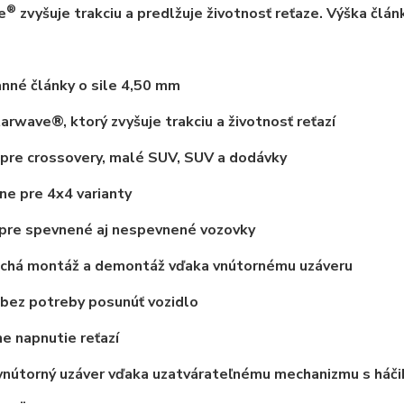
®
e
zvyšuje trakciu a predlžuje životnosť reťaze. Výška člán
nné články o sile 4,50 mm
tarwave®, ktorý zvyšuje trakciu a životnosť reťazí
pre crossovery, malé SUV, SUV a dodávky
e pre 4x4 varianty
pre spevnené aj nespevnené vozovky
chá montáž a demontáž vďaka vnútornému uzáveru
bez potreby posunúť vozidlo
 napnutie reťazí
vnútorný uzáver vďaka uzatvárateľnému mechanizmu s háč