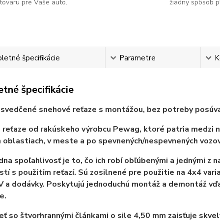
tovaru pre Vaše auto.
žiadny spôsob p
etné špecifikácie
Parametre
K
tné špecifikácie
osvedčené snehové reťaze s montážou, bez potreby posúva
reťaze od rakúskeho výrobcu Pewag, ktoré patria medzi naj
 oblastiach, v meste a po spevnených/nespevnených vozov
dna spoľahlivosť je to, čo ich robí obľúbenými a jednými z 
tí s použitím reťazí. Sú zosilnené pre použitie na 4x4 var
V a dodávky. Poskytujú jednoduchú montáž a demontáž vďa
e.
eť so štvorhrannými článkami o sile 4,50 mm zaisťuje skvelý 