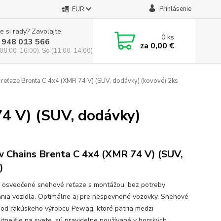
Prihlásenie
EUR
e si rady? Zavolajte.
0
ks
 948 013 566
za
0,00 €
(08:00-16:00), So (11:00-14:00)
reťaze Brenta C 4x4 (XMR 74 V) (SUV, dodávky) (kovové) 2ks
4 V) (SUV, dodávky)
 Chains Brenta C 4x4 (XMR 74 V) (SUV,
)
a osvedčené snehové reťaze s montážou, bez potreby
nia vozidla. Optimálne aj pre nespevnené vozovky. Snehové
 od rakúskeho výrobcu Pewag, ktoré patria medzi
litnejšie na svete, sú pravidelne používané v horských