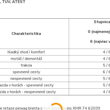
 TÜV, ATEST
Stupnica
0 (najmene
Charakteristika
6 (najviac
hladký chod / komfort
4 / 
motáž / demontáž
4 / 
trakcia
5 / 
spevnené cesty
6 / 
nespevnené cesty
5 / 
jazda v horách - spevnené cesty
5 / 
azda v horách - nespevnené cesty
4 / 