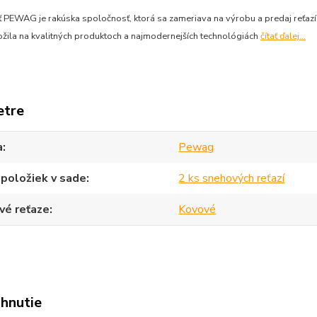
 PEWAG je rakúska spoločnosť, ktorá sa zameriava na výrobu a predaj reťazí
ožila na kvalitných produktoch a najmodernejších technológiách
čítať ďalej...
etre
a
Pewag
položiek v sade
2 ks snehových reťazí
vé reťaze
Kovové
ahnutie