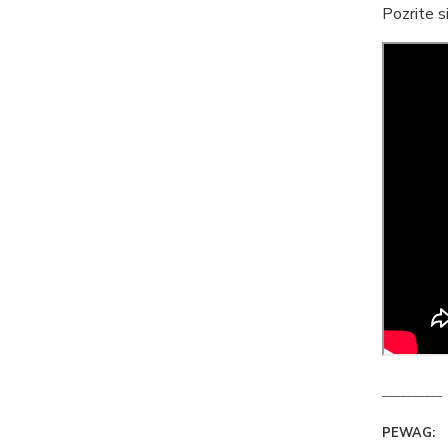
Pozrite s
__________
PEWAG: