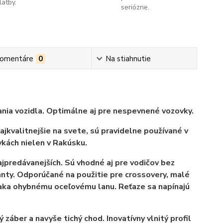
latby.
seriózne.
omentáre
0
Na stiahnutie
nia vozidla. Optimálne aj pre nespevnené vozovky.
kvalitnejšie na svete, sú pravidelne používané v
kách nielen v Rakúsku.
najpredávanejších. Sú vhodné aj pre vodičov bez
ianty. Odporúčané na použitie pre crossovery, malé
ka ohybnému oceľovému lanu. Reťaze sa napínajú
záber a navyše tichý chod. Inovatívny vlnitý profil