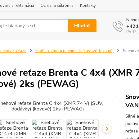
tovaru a reklamácia
Ochrana súkromia
Kontakty
Neviet
Hľadať
+421
Po-Pi 
nehové reťaze
Podľa rozmeru pneumatík (kovové, textilné)
Snehové 
ové reťaze Brenta C 4x4 (XMR 7
ové) 2ks (PEWAG)
Snow
VAN
Silné 
posúva
reťaze
najkva