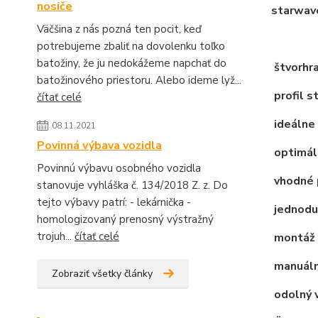
nosiče
starwav
Väčšina z nás pozná ten pocit, keď
potrebujeme zbaliť na dovolenku toľko
batožiny, že ju nedokážeme napchať do
štvorhra
batožinového priestoru. Alebo ideme lyž...
profil s
čítať celé
ideálne 
08.11.2021
Povinná výbava vozidla
optimáln
Povinnú výbavu osobného vozidla
vhodné 
stanovuje vyhláška č. 134/2018 Z. z. Do
tejto výbavy patrí: - lekárnička -
jednodu
homologizovaný prenosný výstražný
trojuh...
čítať celé
montáž 
manuálne
Zobraziť všetky články
odolný 