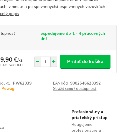
iach, v meste a po spevnených/nespevnených vozovkách
celý popis
tupnosť
expedujeme do 1 - 4 pracovných
dní
9,90 €
/
ks
Pridať do košíka
,04 €
bez DPH
oduktu:
PW62039
EAN kód:
9002546620392
Pewag
Strážiť cenu / dostupnosť
Profesionálny a
priateľský prístup
Reagujeme
 za
profesionálne a