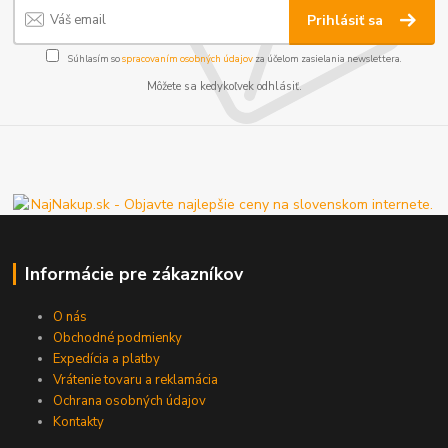
Prihlásiť sa
Súhlasím so
spracovaním osobných údajov
za účelom zasielania newslettera.
Môžete sa kedykoľvek odhlásiť.
Informácie pre zákazníkov
O nás
Obchodné podmienky
Expedícia a platby
Vrátenie tovaru a reklamácia
Ochrana osobných údajov
Kontakty