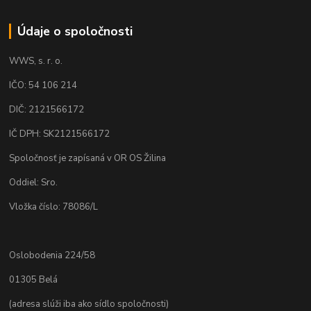
Údaje o spoločnosti
WWS, s. r. o.
IČO: 54 106 214
DIČ: 2121566172
IČ DPH: SK2121566172
Spoločnosť je zapísaná v OR OS Žilina
Oddiel: Sro.
Vložka číslo: 78086/L
Oslobodenia 224/58
01305 Belá
(adresa slúži iba ako sídlo spoločnosti)