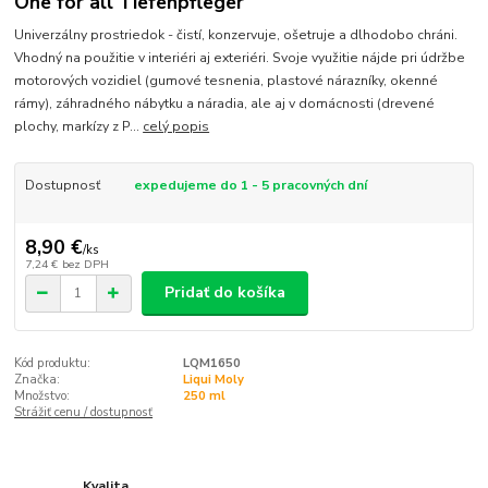
One for all Tiefenpfleger
Univerzálny prostriedok - čistí, konzervuje, ošetruje a dlhodobo chráni.
Vhodný na použitie v interiéri aj exteriéri. Svoje využitie nájde pri údržbe
motorových vozidiel (gumové tesnenia, plastové nárazníky, okenné
rámy), záhradného nábytku a náradia, ale aj v domácnosti (drevené
plochy, markízy z P...
celý popis
Dostupnosť
expedujeme do 1 - 5 pracovných dní
8,90 €
/
ks
7,24 €
bez DPH
Pridať do košíka
Kód produktu:
LQM1650
Značka:
Liqui Moly
Množstvo:
250 ml
Strážiť cenu / dostupnosť
Kvalita