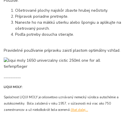
Použitie:
Ošetrované plochy najskôr zbavte hrubej nečistoty.
Prípravok poriadne pretrepte.
Naneste ho na mäkkú utierku alebo špongiu a aplikujte na
ošetrovaný povrch.
Podľa potreby dosucha stierajte.
Pravidelné používanie prípravku zaistí plastom optimálny vzhľad.
__________
LIQUI MOLY:
Spoločnosť LIQUI MOLY je celosvetovo uznávaný nemecký výrobca autochémie a
autokozmetiky. Bola založená v roku 1957, v súčasnosti má viac ako 750
zamestnancov a už niekoľkokrát bola ocenená
čítať ďalej...