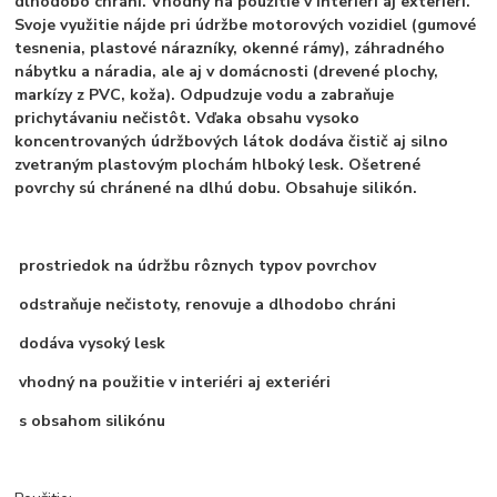
dlhodobo chráni. Vhodný na použitie v interiéri aj exteriéri.
Svoje využitie nájde pri údržbe motorových vozidiel (gumové
tesnenia, plastové nárazníky, okenné rámy), záhradného
nábytku a náradia, ale aj v domácnosti (drevené plochy,
markízy z PVC, koža). Odpudzuje vodu a zabraňuje
prichytávaniu nečistôt. Vďaka obsahu vysoko
koncentrovaných údržbových látok dodáva čistič aj silno
zvetraným plastovým plochám hlboký lesk. Ošetrené
povrchy sú chránené na dlhú dobu. Obsahuje silikón.
prostriedok na údržbu rôznych typov povrchov
odstraňuje nečistoty, renovuje a dlhodobo chráni
dodáva vysoký lesk
vhodný na použitie v interiéri aj exteriéri
s obsahom silikónu