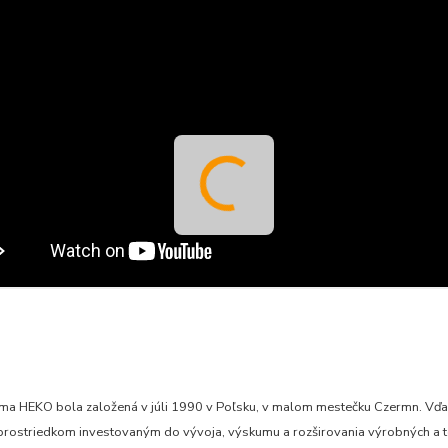
rma HEKO bola založená v júli 1990 v Poľsku, v malom mestečku Czermn. Vď
prostriedkom investovaným do vývoja, výskumu a rozširovania výrobných a t