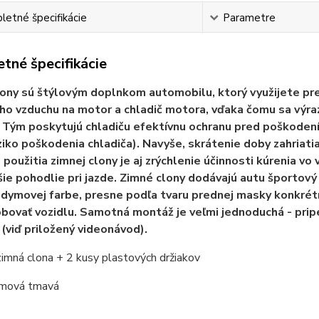
etné špecifikácie
Parametre
tné špecifikácie
ony sú štýlovým doplnkom automobilu, ktorý využijete pr
o vzduchu na motor a chladič motora, vďaka čomu sa výra
 Tým poskytujú chladiču efektívnu ochranu pred poškodením
iziko poškodenia chladiča). Navyše, skrátenie doby zahriat
použitia zimnej clony je aj zrýchlenie účinnosti kúrenia vo v
ie pohodlie pri jazde. Zimné clony dodávajú autu športový
 dymovej farbe, presne podľa tvaru prednej masky konkrét
bovať vozidlu. Samotná montáž je veľmi jednoduchá - pri
 (viď priložený videonávod).
zimná clona + 2 kusy plastových držiakov
ymová tmavá