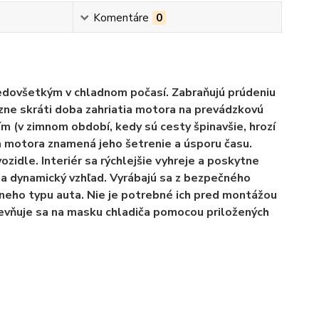
Komentáre
0
edovšetkým v chladnom počasí. Zabraňujú prúdeniu
zne skráti doba zahriatia motora na prevádzkovú
 (v zimnom období, kedy sú cesty špinavšie, hrozí
ia motora znamená jeho šetrenie a úsporu času.
ozidle. Interiér sa rýchlejšie vyhreje a poskytne
 a dynamický vzhľad. Vyrábajú sa z bezpečného
neho typu auta. Nie je potrebné ich pred montážou
pevňuje sa na masku chladiča pomocou priložených