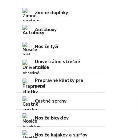
Zimné doplnky
Autoboxy
Nosiče lyží
Univerzálne strešné
nosiče
Prepravné klietky pre
psov
Cestné sprchy
Nosiče bicyklov
Nosiče kajakov a surfov