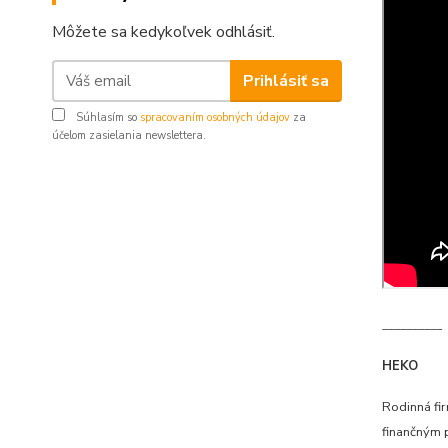
Môžete sa kedykoľvek odhlásiť.
Prihlásiť sa
Súhlasím so
spracovaním osobných údajov
za
účelom zasielania newslettera.
__________
HEKO
Rodinná fi
finančným 