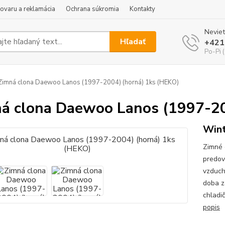
tovaru a reklamácia
Ochrana súkromia
Kontakty
Neviet
Hľadať
+421
Po-Pi 
imná clona Daewoo Lanos (1997-2004) (horná) 1ks (HEKO)
á clona Daewoo Lanos (1997-20
Wint
Zimné 
predov
vzduch
doba z
chladi
popis