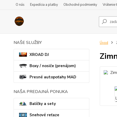
O nás
Expedícia a platby
Obchodné podmienky
Vrátenie 
NAŠE SLUŽBY
Úvod
Z
Zimn
XROAD DJ
Boxy / nosiče (prenájom)
Presné autopoťahy MAD
NAŠA PREDAJNÁ PONUKA
Balíčky a sety
Snehové reťaze