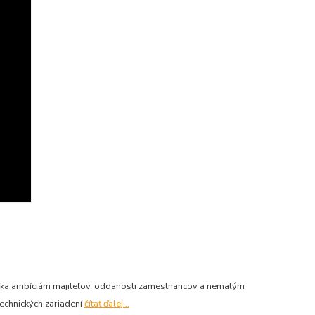
aka ambíciám majiteľov, oddanosti zamestnancov a nemalým
echnických zariadení
čítať ďalej...