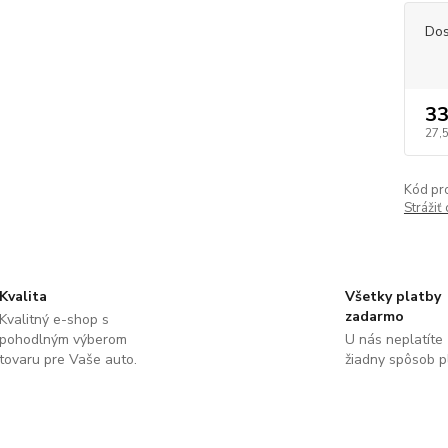
Dos
33
27,
Kód pr
Strážiť
Kvalita
Všetky platby
zadarmo
Kvalitný e-shop s
pohodlným výberom
U nás neplatíte
tovaru pre Vaše auto.
žiadny spôsob p