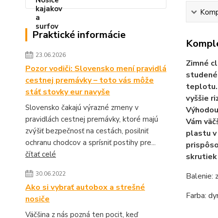
Kompl
Praktické informácie
Komple
23.06.2026
Zimné cl
Pozor vodiči: Slovensko mení pravidlá
studenéh
cestnej premávky – toto vás môže
teplotu.
stáť stovky eur navyše
vyššie r
Slovensko čakajú výrazné zmeny v
Výhodou 
pravidlách cestnej premávky, ktoré majú
Vám väčš
zvýšiť bezpečnosť na cestách, posilniť
plastu v
ochranu chodcov a sprísniť postihy pre...
prispôso
čítať celé
skrutiek
30.06.2022
Balenie: 
Ako si vybrať autobox a strešné
Farba: d
nosiče
Väčšina z nás pozná ten pocit, keď