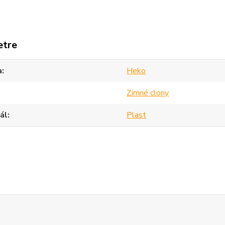
etre
a
Heko
Zimné clony
ál
Plast