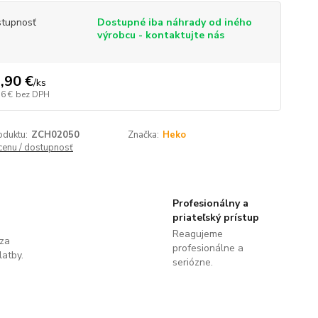
tupnosť
Dostupné iba náhrady od iného
výrobcu - kontaktujte nás
,90 €
/
ks
56 €
bez DPH
oduktu:
ZCH02050
Značka:
Heko
 cenu / dostupnosť
Profesionálny a
priateľský prístup
Reagujeme
 za
profesionálne a
latby.
seriózne.