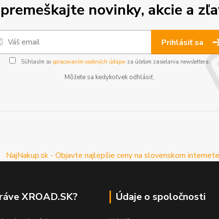
premeškajte novinky, akcie a zľa
Prihlásiť sa
Súhlasím so
spracovaním osobných údajov
za účelom zasielania newslettera.
Môžete sa kedykoľvek odhlásiť.
práve XROAD.SK?
Údaje o spoločnosti