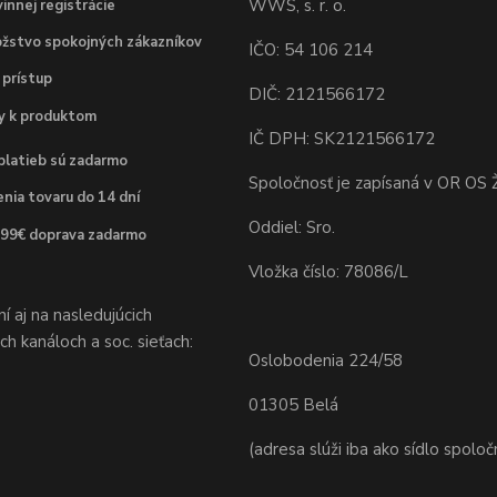
WWS, s. r. o.
innej registrácie
žstvo spokojných zákazníkov
IČO: 54 106 214
 prístup
DIČ: 2121566172
dy k produktom
IČ DPH: SK2121566172
platieb sú zadarmo
Spoločnosť je zapísaná v OR OS Ž
nia tovaru do 14 dní
Oddiel: Sro.
 99€ doprava zadarmo
Vložka číslo: 78086/L
 aj na nasledujúcich
h kanáloch a soc. sieťach:
Oslobodenia 224/58
01305 Belá
(adresa slúži iba ako sídlo spoloč