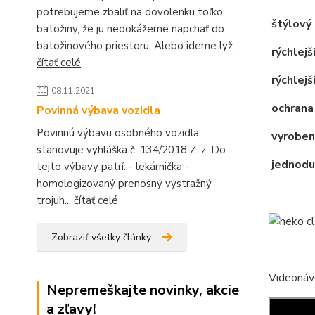
potrebujeme zbaliť na dovolenku toľko
štýlový 
batožiny, že ju nedokážeme napchať do
batožinového priestoru. Alebo ideme lyž...
rýchlejš
čítať celé
rýchlejši
08.11.2021
ochrana
Povinná výbava vozidla
Povinnú výbavu osobného vozidla
vyroben
stanovuje vyhláška č. 134/2018 Z. z. Do
jednodu
tejto výbavy patrí: - lekárnička -
homologizovaný prenosný výstražný
trojuh...
čítať celé
Zobraziť všetky články
Videonáv
Nepremeškajte novinky, akcie
a zľavy!