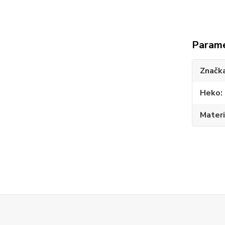
Param
Značk
Heko
Materi