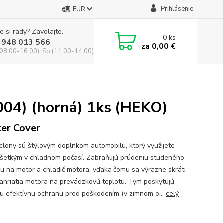
Prihlásenie
EUR
e si rady? Zavolajte.
0
ks
 948 013 566
za
0,00 €
(08:00-16:00), So (11:00-14:00)
04) (horná) 1ks (HEKO)
er Cover
clony sú štýlovým doplnkom automobilu, ktorý využijete
šetkým v chladnom počasí. Zabraňujú prúdeniu studeného
u na motor a chladič motora, vďaka čomu sa výrazne skráti
ahriatia motora na prevádzkovú teplotu. Tým poskytujú
ču efektívnu ochranu pred poškodením (v zimnom o...
celý