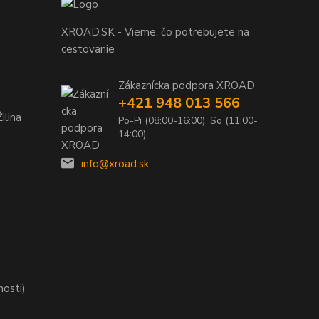
XROAD.SK - Vieme, čo potrebujete na
cestovanie
Zákaznícka podpora XROAD
+421 948 013 566
ilina
Po-Pi (08:00-16:00), So (11:00-
14:00)
info@xroad.sk
nosti)