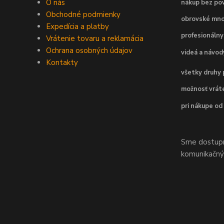
O nás
nákup bez pov
Obchodné podmienky
obrovské mno
Expedícia a platby
profesionálny
Vrátenie tovaru a reklamácia
Ochrana osobných údajov
videá a návo
Kontakty
všetky druhy 
možnosť vráte
pri nákupe od
Sme dostupní
komunikačnýc