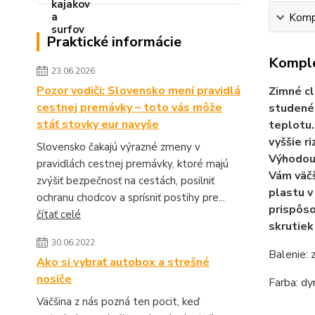
Kompl
Praktické informácie
Komple
23.06.2026
Pozor vodiči: Slovensko mení pravidlá
Zimné cl
cestnej premávky – toto vás môže
studenéh
stáť stovky eur navyše
teplotu.
vyššie r
Slovensko čakajú výrazné zmeny v
Výhodou 
pravidlách cestnej premávky, ktoré majú
Vám väčš
zvýšiť bezpečnosť na cestách, posilniť
plastu v
ochranu chodcov a sprísniť postihy pre...
prispôso
čítať celé
skrutiek
30.06.2022
Balenie: 
Ako si vybrať autobox a strešné
nosiče
Farba: d
Väčšina z nás pozná ten pocit, keď