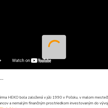
__
firma HEKO bola založená v júli 1990 v Poľsku, v malom mesteč
ncov a nemalým finančným prostriedkom investovaným do vývoja,