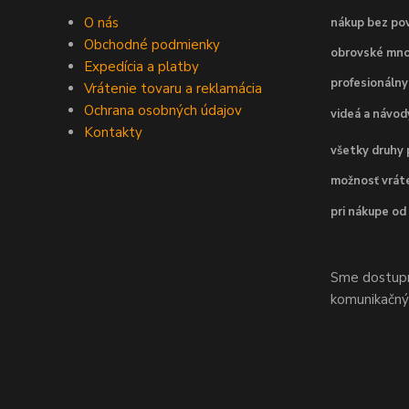
O nás
nákup bez pov
Obchodné podmienky
obrovské mno
Expedícia a platby
profesionálny
Vrátenie tovaru a reklamácia
Ochrana osobných údajov
videá a návo
Kontakty
všetky druhy 
možnosť vráte
pri nákupe od
Sme dostupní
komunikačnýc