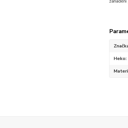
zariadení
Param
Značk
Heko
Materi