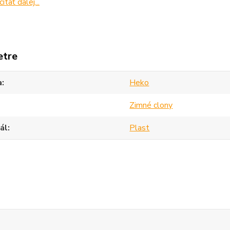
čítať ďalej...
etre
a
Heko
Zimné clony
ál
Plast