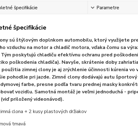
etné špecifikácie
Parametre
tné špecifikácie
ony sú štýlovým doplnkom automobilu, ktorý využijete pr
o vzduchu na motor a chladič motora, vďaka čomu sa výra
 Tým poskytujú chladiču efektívnu ochranu pred poškodením
iziko poškodenia chladiča). Navyše, skrátenie doby zahriat
použitia zimnej clony je aj zrýchlenie účinnosti kúrenia vo v
ie pohodlie pri jazde. Zimné clony dodávajú autu športový
 dymovej farbe, presne podľa tvaru prednej masky konkrét
bovať vozidlu. Samotná montáž je veľmi jednoduchá - pri
 (viď priložený videonávod).
zimná clona + 2 kusy plastových držiakov
ymová tmavá