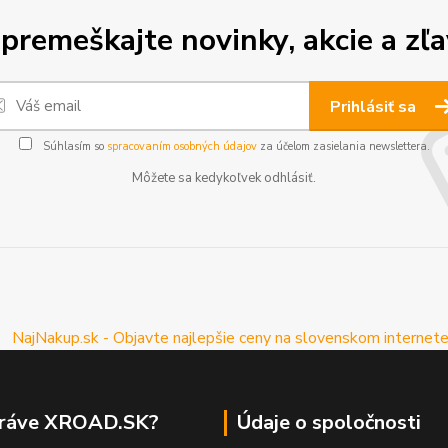
premeškajte novinky, akcie a zľa
Prihlásiť sa
Súhlasím so
spracovaním osobných údajov
za účelom zasielania newslettera.
Môžete sa kedykoľvek odhlásiť.
práve XROAD.SK?
Údaje o spoločnosti