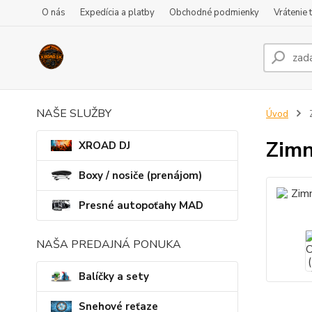
O nás
Expedícia a platby
Obchodné podmienky
Vrátenie 
NAŠE SLUŽBY
Úvod
Z
Zimn
XROAD DJ
Boxy / nosiče (prenájom)
Presné autopoťahy MAD
NAŠA PREDAJNÁ PONUKA
Balíčky a sety
Snehové reťaze