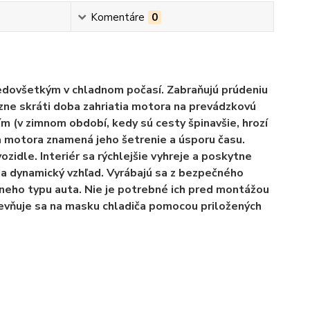
Komentáre
0
edovšetkým v chladnom počasí. Zabraňujú prúdeniu
zne skráti doba zahriatia motora na prevádzkovú
 (v zimnom období, kedy sú cesty špinavšie, hrozí
ia motora znamená jeho šetrenie a úsporu času.
ozidle. Interiér sa rýchlejšie vyhreje a poskytne
 a dynamický vzhľad. Vyrábajú sa z bezpečného
neho typu auta. Nie je potrebné ich pred montážou
pevňuje sa na masku chladiča pomocou priložených