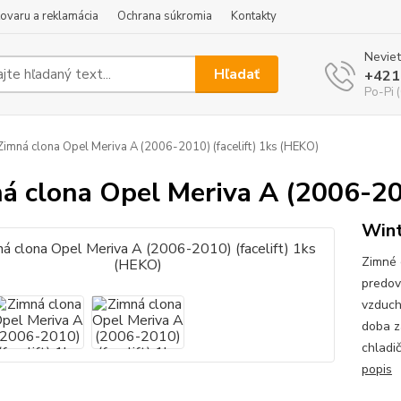
tovaru a reklamácia
Ochrana súkromia
Kontakty
Neviet
Hľadať
+421
Po-Pi 
imná clona Opel Meriva A (2006-2010) (facelift) 1ks (HEKO)
á clona Opel Meriva A (2006-20
Wint
Zimné 
predov
vzduch
doba z
chladi
popis