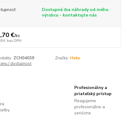
tupnosť
Dostupné iba náhrady od iného
výrobcu - kontaktujte nás
,70 €
/
ks
28 €
bez DPH
oduktu:
ZCH04039
Značka:
Heko
 cenu / dostupnosť
Profesionálny a
priateľský prístup
Reagujeme
 za
profesionálne a
latby.
seriózne.