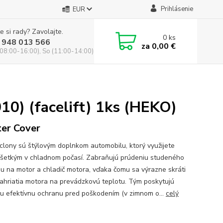
Prihlásenie
EUR
e si rady? Zavolajte.
0
ks
 948 013 566
za
0,00 €
(08:00-16:00), So (11:00-14:00)
10) (facelift) 1ks (HEKO)
er Cover
clony sú štýlovým doplnkom automobilu, ktorý využijete
šetkým v chladnom počasí. Zabraňujú prúdeniu studeného
u na motor a chladič motora, vďaka čomu sa výrazne skráti
ahriatia motora na prevádzkovú teplotu. Tým poskytujú
ču efektívnu ochranu pred poškodením (v zimnom o...
celý