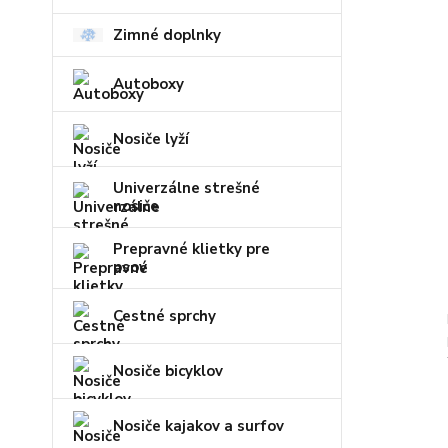
Zimné doplnky
Autoboxy
Nosiče lyží
Univerzálne strešné
nosiče
Prepravné klietky pre
psov
Cestné sprchy
Nosiče bicyklov
Nosiče kajakov a surfov