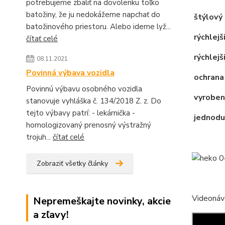
potrebujeme zbaliť na dovolenku toľko
batožiny, že ju nedokážeme napchať do
štýlový 
batožinového priestoru. Alebo ideme lyž...
rýchlejš
čítať celé
rýchlejši
08.11.2021
Povinná výbava vozidla
ochrana
Povinnú výbavu osobného vozidla
vyroben
stanovuje vyhláška č. 134/2018 Z. z. Do
tejto výbavy patrí: - lekárnička -
jednodu
homologizovaný prenosný výstražný
trojuh...
čítať celé
Zobraziť všetky články
Videonáv
Nepremeškajte novinky, akcie
a zľavy!