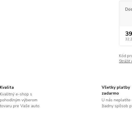
Dos
39
32,
Kód pr
Strážiť
Kvalita
Všetky platby
zadarmo
Kvalitný e-shop s
pohodlným výberom
U nás neplatíte
tovaru pre Vaše auto.
žiadny spôsob p