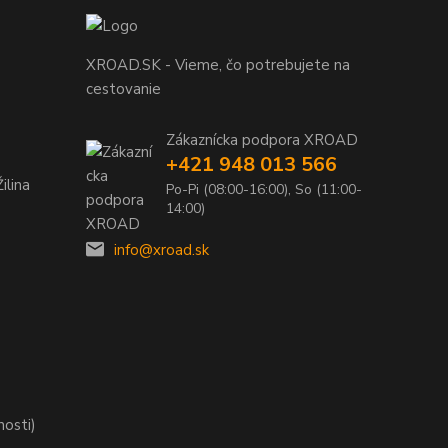
XROAD.SK - Vieme, čo potrebujete na
cestovanie
Zákaznícka podpora XROAD
+421 948 013 566
ilina
Po-Pi (08:00-16:00), So (11:00-
14:00)
info@xroad.sk
nosti)