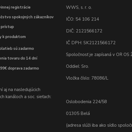
WWS, s. r. o.
innej registrácie
žstvo spokojných zákazníkov
IČO: 54 106 214
 prístup
DIČ: 2121566172
dy k produktom
IČ DPH: SK2121566172
platieb sú zadarmo
Spoločnosť je zapísaná v OR OS Ž
nia tovaru do 14 dní
Oddiel: Sro.
 99€ doprava zadarmo
Vložka číslo: 78086/L
 aj na nasledujúcich
h kanáloch a soc. sieťach:
Oslobodenia 224/58
01305 Belá
(adresa slúži iba ako sídlo spoloč