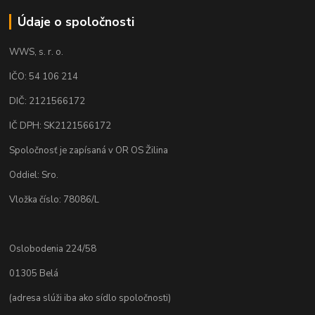
Údaje o spoločnosti
WWS, s. r. o.
IČO: 54 106 214
DIČ: 2121566172
IČ DPH: SK2121566172
Spoločnosť je zapísaná v OR OS Žilina
Oddiel: Sro.
Vložka číslo: 78086/L
Oslobodenia 224/58
01305 Belá
(adresa slúži iba ako sídlo spoločnosti)