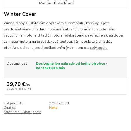
Winter Cover
Zimné clony sú štýlovým doplnkom automobilu, ktorý využijete
predovšetkým v chladnom počasí. Zabraňujú prúdeniu studeného
vzduchu na motor a chladič motora, vďaka čomu sa výrazne skráti doba
zahriatia motora na prevádzkovú teplotu. Tým poskytujú chladiču
efektívnu ochranu pred poškodením (v zimnom o...
celý popis
Dostupnosť
Dostupné iba náhrady od iného výrobcu -
kontaktujte nás
39,70 €
/
ks
32,28 €
bez DPH
Kód produktu:
ZCH02033B
Značka:
Heko
Strážiť cenu / dostupnosť