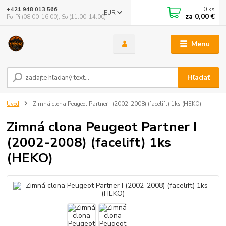
0
ks
+421 948 013 566
EUR
za
0,00 €
Po-Pi (08:00-16:00), So (11:00-14:00)
Menu
Hľadať
Úvod
Zimná clona Peugeot Partner I (2002-2008) (facelift) 1ks (HEKO)
Zimná clona Peugeot Partner I
(2002-2008) (facelift) 1ks
(HEKO)