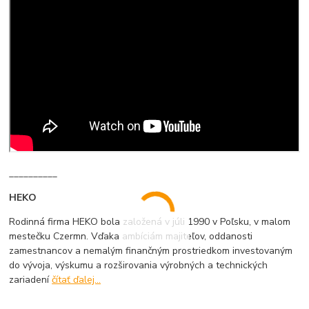
__________
HEKO
Rodinná firma HEKO bola založená v júli 1990 v Poľsku, v malom
mestečku Czermn. Vďaka ambíciám majiteľov, oddanosti
zamestnancov a nemalým finančným prostriedkom investovaným
do vývoja, výskumu a rozširovania výrobných a technických
zariadení
čítať ďalej...