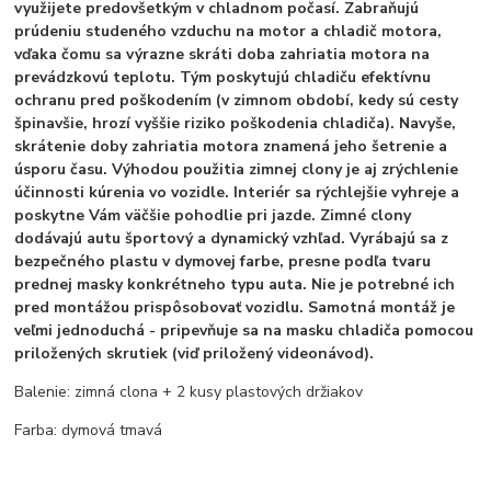
využijete predovšetkým v chladnom počasí. Zabraňujú
prúdeniu studeného vzduchu na motor a chladič motora,
vďaka čomu sa výrazne skráti doba zahriatia motora na
prevádzkovú teplotu. Tým poskytujú chladiču efektívnu
ochranu pred poškodením (v zimnom období, kedy sú cesty
špinavšie, hrozí vyššie riziko poškodenia chladiča). Navyše,
skrátenie doby zahriatia motora znamená jeho šetrenie a
úsporu času. Výhodou použitia zimnej clony je aj zrýchlenie
účinnosti kúrenia vo vozidle. Interiér sa rýchlejšie vyhreje a
poskytne Vám väčšie pohodlie pri jazde. Zimné clony
dodávajú autu športový a dynamický vzhľad. Vyrábajú sa z
bezpečného plastu v dymovej farbe, presne podľa tvaru
prednej masky konkrétneho typu auta. Nie je potrebné ich
pred montážou prispôsobovať vozidlu. Samotná montáž je
veľmi jednoduchá - pripevňuje sa na masku chladiča pomocou
priložených skrutiek (viď priložený videonávod).
Balenie: zimná clona + 2 kusy plastových držiakov
Farba: dymová tmavá