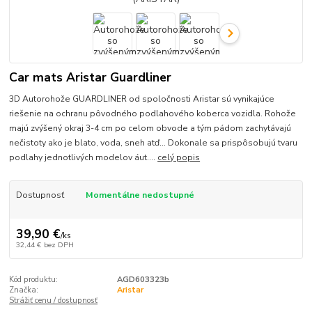
Car mats Aristar Guardliner
3D Autorohože GUARDLINER od spoločnosti Aristar sú vynikajúce
riešenie na ochranu pôvodného podlahového koberca vozidla. Rohože
majú zvýšený okraj 3-4 cm po celom obvode a tým pádom zachytávajú
nečistoty ako je blato, voda, sneh atď... Dokonale sa prispôsobujú tvaru
podlahy jednotlivých modelov áut....
celý popis
Dostupnosť
Momentálne nedostupné
39,90 €
/
ks
32,44 €
bez DPH
Kód produktu:
AGD603323b
Značka:
Aristar
Strážiť cenu / dostupnosť