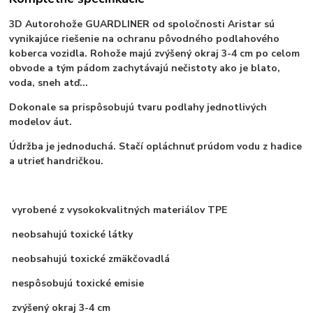
3D Autorohože GUARDLINER od spoločnosti Aristar sú
vynikajúce riešenie na ochranu pôvodného podlahového
koberca vozidla. Rohože majú zvýšený okraj 3-4 cm po celom
obvode a tým pádom zachytávajú nečistoty ako je blato,
voda, sneh atď...
Dokonale sa prispôsobujú tvaru podlahy jednotlivých
modelov áut.
Údržba je jednoduchá. Stačí opláchnuť prúdom vodu z hadice
a utrieť handričkou.
vyrobené z vysokokvalitných materiálov TPE
neobsahujú toxické látky
neobsahujú toxické zmäkčovadlá
nespôsobujú toxické emisie
zvýšený okraj 3-4 cm