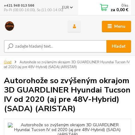
0
ks
+421 948 013 566
EUR
za
0,00 €
Po-Pi (08:00-16:00), So (11:00-14:00)
Menu
Hľadať
Úvod
Autorohože so zvýšeným okrajom 3D GUARDLINER Hyundai Tucson IV
od 2020 (aj pre 48V-Hybrid) (SADA) (ARISTAR)
Autorohože so zvýšeným okrajom
3D GUARDLINER Hyundai Tucson
IV od 2020 (aj pre 48V-Hybrid)
(SADA) (ARISTAR)