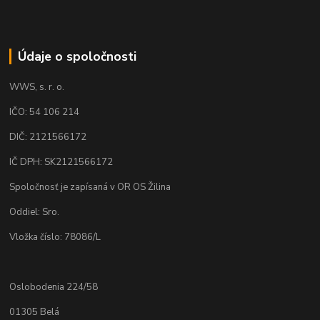
Údaje o spoločnosti
WWS, s. r. o.
IČO: 54 106 214
DIČ: 2121566172
IČ DPH: SK2121566172
Spoločnosť je zapísaná v OR OS Žilina
Oddiel: Sro.
Vložka číslo: 78086/L
Oslobodenia 224/58
01305 Belá