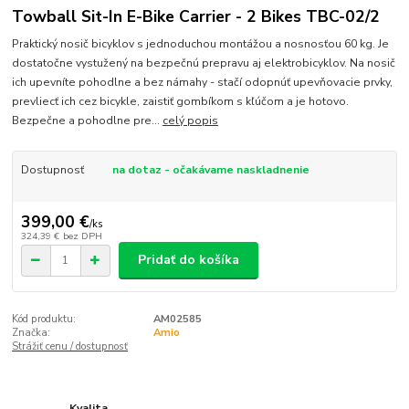
Towball Sit-In E-Bike Carrier - 2 Bikes TBC-02/2
Praktický nosič bicyklov s jednoduchou montážou a nosnosťou 60 kg. Je
dostatočne vystužený na bezpečnú prepravu aj elektrobicyklov. Na nosič
ich upevníte pohodlne a bez námahy - stačí odopnúť upevňovacie prvky,
prevliecť ich cez bicykle, zaistiť gombíkom s kľúčom a je hotovo.
Bezpečne a pohodlne pre...
celý popis
Dostupnosť
na dotaz - očakávame naskladnenie
399,00 €
/
ks
324,39 €
bez DPH
Pridať do košíka
Kód produktu:
AM02585
Značka:
Amio
Strážiť cenu / dostupnosť
Kvalita