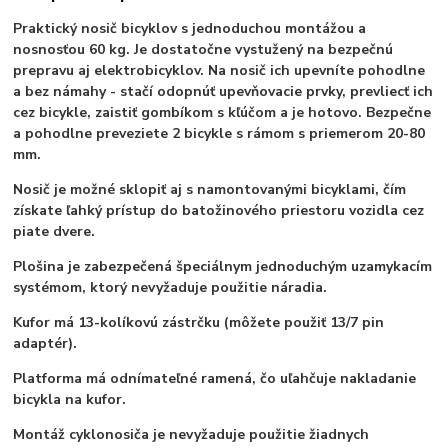
Praktický nosič bicyklov s jednoduchou montážou a
nosnosťou 60 kg. Je dostatočne vystužený na bezpečnú
prepravu aj elektrobicyklov. Na nosič ich upevníte pohodlne
a bez námahy - stačí odopnúť upevňovacie prvky, prevliecť ich
cez bicykle, zaistiť gombíkom s kľúčom a je hotovo. Bezpečne
a pohodlne preveziete 2 bicykle s rámom s priemerom
20-80
mm.
Nosič je možné sklopiť aj s namontovanými bicyklami, čím
získate ľahký prístup do batožinového priestoru vozidla cez
piate dvere.
Plošina je zabezpečená špeciálnym jednoduchým uzamykacím
systémom, ktorý nevyžaduje použitie náradia.
Kufor má 13-kolíkovú zástrčku (môžete použiť 13/7 pin
adaptér).
Platforma má odnímateľné ramená, čo uľahčuje nakladanie
bicykla na kufor.
Montáž cyklonosiča je nevyžaduje použitie žiadnych