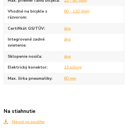
Max. priemer rámu bicykla
20 - 80 (mm)
Vhodné na bicykle s
80 - 120 (mm)
rázvorom
Certifikát GS/TÜV
áno
Integrované zadné
áno
svietenie
Sklopenie nosiča
áno
Elektrický konektor
13 pólový
Max. šírka pneumatiky
80 mm
Na stiahnutie
Návod na použitie