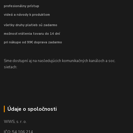
profesionálny prístup
videá a návody k produktom
všetky druhy platieb sú zadarmo
možnosť vrátenia tovaru do 14 dní
pri nákupe od 99€ doprava zadarmo
Sme dostupní aj na nasledujúcich komunikačných kanáloch a soc.
sieťach:
Údaje o spoločnosti
WWS, s. r. o.
IČO: 54 106 214