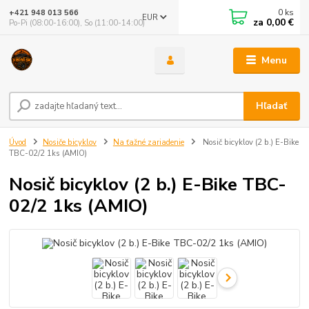
0
ks
+421 948 013 566
EUR
za
0,00 €
Po-Pi (08:00-16:00), So (11:00-14:00)
Menu
Hľadať
Úvod
Nosiče bicyklov
Na ťažné zariadenie
Nosič bicyklov (2 b.) E-Bike
TBC-02/2 1ks (AMIO)
Nosič bicyklov (2 b.) E-Bike TBC-
02/2 1ks (AMIO)