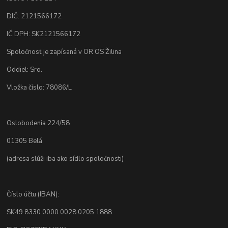
DIČ: 2121566172
IČ DPH: SK2121566172
Spoločnosť je zapísaná v OR OS Žilina
Oddiel: Sro.
Vložka číslo: 78086/L
Oslobodenia 224/58
01305 Belá
(adresa slúži iba ako sídlo spoločnosti)
Číslo účtu (IBAN):
SK49 8330 0000 0028 0205 1888