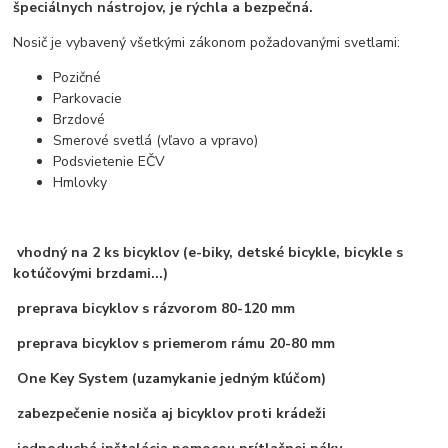
špeciálnych nástrojov, je rýchla a bezpečná.
Nosič je vybavený všetkými zákonom požadovanými svetlami:
Pozičné
Parkovacie
Brzdové
Smerové svetlá (vľavo a vpravo)
Podsvietenie EČV
Hmlovky
vhodný na 2 ks bicyklov (e-biky, detské bicykle, bicykle s
kotúčovými brzdami...)
preprava bicyklov s rázvorom 80-120 mm
preprava bicyklov s priemerom rámu 20-80 mm
One Key System (uzamykanie jedným kľúčom)
zabezpečenie nosiča aj bicyklov proti krádeži