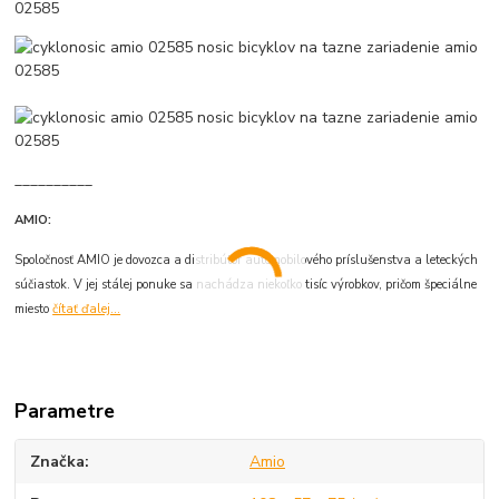
__________
AMIO:
Spoločnosť AMIO je dovozca a distribútor automobilového príslušenstva a leteckých
súčiastok. V jej stálej ponuke sa nachádza niekoľko tisíc výrobkov, pričom špeciálne
miesto
čítať ďalej...
Parametre
Značka
Amio