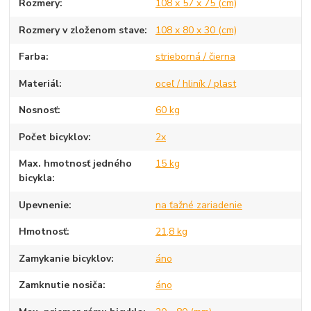
Rozmery
108 x 57 x 75 (cm)
Rozmery v zloženom stave
108 x 80 x 30 (cm)
Farba
strieborná / čierna
Materiál
oceľ / hliník / plast
Nosnosť
60 kg
Počet bicyklov
2x
Max. hmotnosť jedného
15 kg
bicykla
Upevnenie
na ťažné zariadenie
Hmotnosť
21,8 kg
Zamykanie bicyklov
áno
Zamknutie nosiča
áno