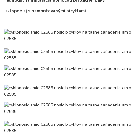
jednoduchá inštalácia pomocou prítlačnej páky
sklopné aj s namontovanými bicyklami