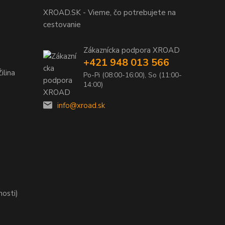
XROAD.SK - Vieme, čo potrebujete na
cestovanie
Zákaznícka podpora XROAD
+421 948 013 566
ilina
Po-Pi (08:00-16:00), So (11:00-
14:00)
info@xroad.sk
nosti)