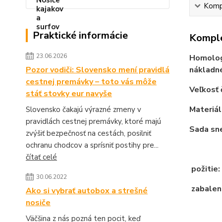
Kompl
Praktické informácie
Komple
23.06.2026
Homologi
Pozor vodiči: Slovensko mení pravidlá
nákladné
cestnej premávky – toto vás môže
Veľkosť 
stáť stovky eur navyše
Materiál
Slovensko čakajú výrazné zmeny v
pravidlách cestnej premávky, ktoré majú
Sada sne
zvýšiť bezpečnosť na cestách, posilniť
ochranu chodcov a sprísniť postihy pre...
čítať celé
požitie:
30.06.2022
zabalené
Ako si vybrať autobox a strešné
nosiče
Väčšina z nás pozná ten pocit, keď