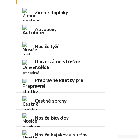
Zimné doplnky
Autoboxy
Nosiče lyží
Univerzálne strešné
nosiče
Prepravné klietky pre
psov
Cestné sprchy
Nosiče bicyklov
Nosiče kajakov a surfov