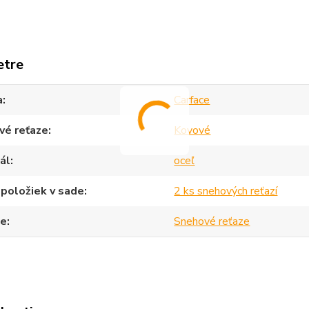
etre
a
Carface
vé reťaze
Kovové
ál
oceľ
položiek v sade
2 ks snehových reťazí
ce
Snehové reťaze