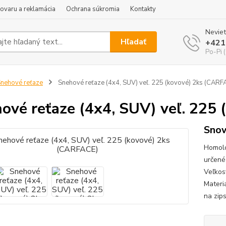
tovaru a reklamácia
Ochrana súkromia
Kontakty
Neviet
Hľadať
+421
Po-Pi 
nehové reťaze
Snehové reťaze (4x4, SUV) veľ. 225 (kovové) 2ks (CARF
ové reťaze (4x4, SUV) veľ. 225
Snow
Homolo
určené
Veľkos
Materi
na zips