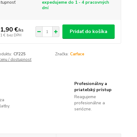
tupnosť
expedujeme do 1 - 4 pracovných
dní
1,90 €
/
ks
Pridať do košíka
11 €
bez DPH
oduktu:
CF225
Značka:
Carface
 cenu / dostupnosť
Profesionálny a
priateľský prístup
Reagujeme
 za
profesionálne a
latby.
seriózne.