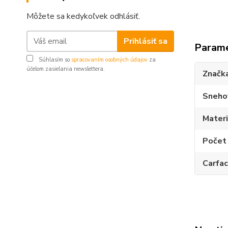
Môžete sa kedykoľvek odhlásiť.
Prihlásiť sa
Param
Súhlasím so
spracovaním osobných údajov
za
účelom zasielania newslettera.
Značk
Sneho
Materi
Počet 
Carfa