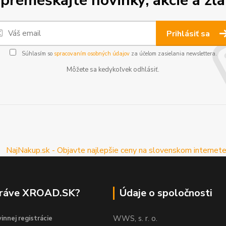
premeškajte novinky, akcie a zľa
Prihlásiť sa
Súhlasím so
spracovaním osobných údajov
za účelom zasielania newslettera.
Môžete sa kedykoľvek odhlásiť.
práve XROAD.SK?
Údaje o spoločnosti
WWS, s. r. o.
innej registrácie