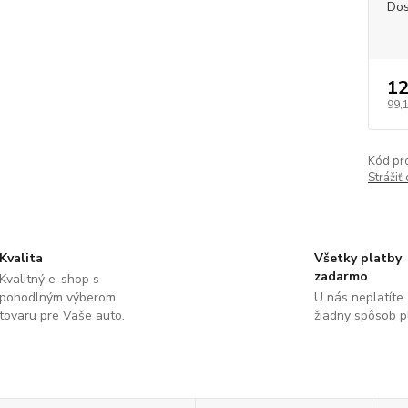
Dos
12
99,
Kód pr
Strážiť
Kvalita
Všetky platby
zadarmo
Kvalitný e-shop s
pohodlným výberom
U nás neplatíte
tovaru pre Vaše auto.
žiadny spôsob p