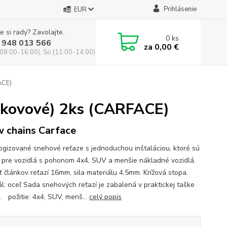
Prihlásenie
EUR
e si rady? Zavolajte.
0
ks
 948 013 566
za
0,00 €
(08:00-16:00), So (11:00-14:00)
ACE)
 (kovové) 2ks (CARFACE)
 chains Carface
gizované snehové reťaze s jednoduchou inštaláciou, ktoré sú
 pre vozidlá s pohonom 4x4, SUV a menšie nákladné vozidlá.
ť článkov reťazí 16mm, sila materiálu 4,5mm. Krížová stopa.
ál: oceľ Sada snehových reťazí je zabalená v praktickej taške
. požitie: 4x4, SUV, menš...
celý popis