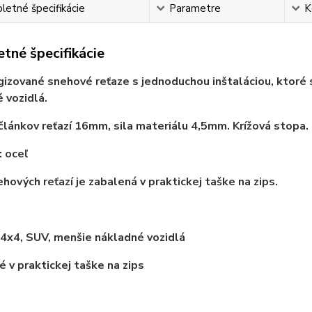
etné špecifikácie
Parametre
K
tné špecifikácie
zované snehové reťaze s jednoduchou inštaláciou, ktoré 
 vozidlá.
článkov reťazí 16mm, sila materiálu 4,5mm. Krížová stopa.
: oceľ
hových reťazí je zabalená v praktickej taške na zips.
 4x4, SUV, menšie nákladné vozidlá
 v praktickej taške na zips