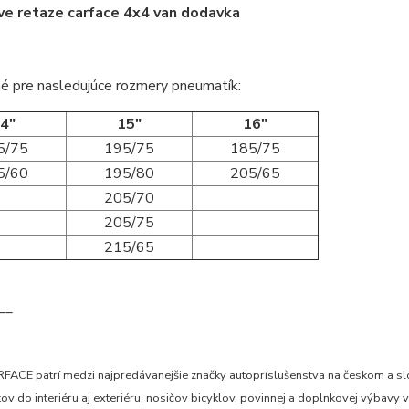
é pre nasledujúce rozmery pneumatík:
4"
15"
16"
5/75
195/75
185/75
5/60
195/80
205/65
205/70
205/75
215/65
__
FACE patrí medzi najpredávanejšie značky autopríslušenstva na českom a slo
v do interiéru aj exteriéru, nosičov bicyklov, povinnej a doplnkovej výbavy v