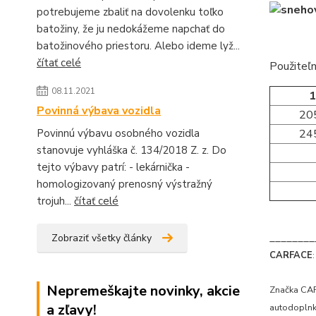
potrebujeme zbaliť na dovolenku toľko
batožiny, že ju nedokážeme napchať do
batožinového priestoru. Alebo ideme lyž...
čítať celé
Použiteľn
08.11.2021
1
Povinná výbava vozidla
20
Povinnú výbavu osobného vozidla
24
stanovuje vyhláška č. 134/2018 Z. z. Do
tejto výbavy patrí: - lekárnička -
homologizovaný prenosný výstražný
trojuh...
čítať celé
________
Zobraziť všetky články
CARFACE
:
Nepremeškajte novinky, akcie
Značka CAR
a zľavy!
autodoplnko