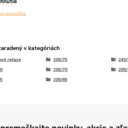
ahnutie
 na použitie
zaradený v kategóriách
vé reťaze
205/75
245/
80
205/70
205/
75
205/65