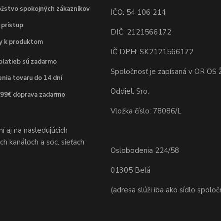
žstvo spokojných zákazníkov
IČO: 54 106 214
 prístup
DIČ: 2121566172
dy k produktom
IČ DPH: SK2121566172
platieb sú zadarmo
Spoločnosť je zapísaná v OR OS Ž
nia tovaru do 14 dní
Oddiel: Sro.
 99€ doprava zadarmo
Vložka číslo: 78086/L
 aj na nasledujúcich
h kanáloch a soc. sieťach:
Oslobodenia 224/58
01305 Belá
(adresa slúži iba ako sídlo spoloč