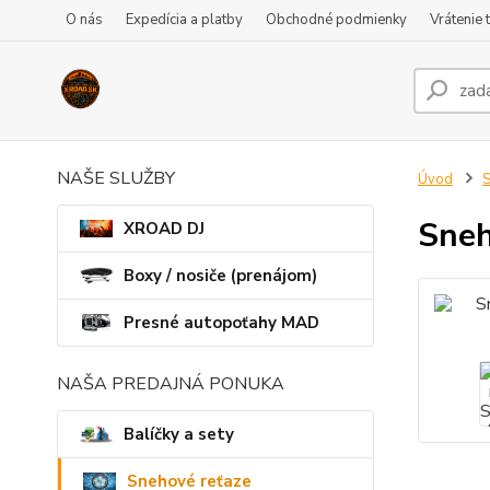
O nás
Expedícia a platby
Obchodné podmienky
Vrátenie 
NAŠE SLUŽBY
Úvod
S
Sneh
XROAD DJ
Boxy / nosiče (prenájom)
Presné autopoťahy MAD
NAŠA PREDAJNÁ PONUKA
Balíčky a sety
Snehové reťaze