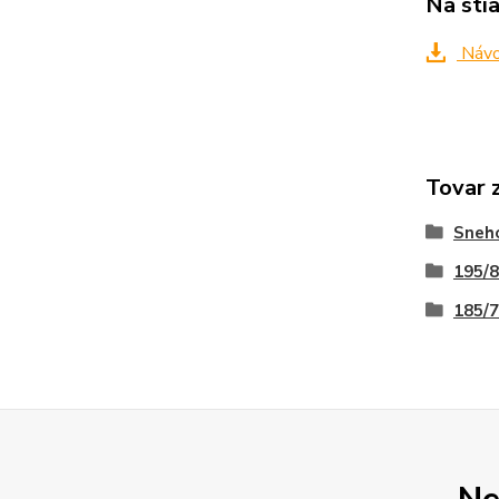
Na sti
Návod
Tovar 
Sneho
195/
185/