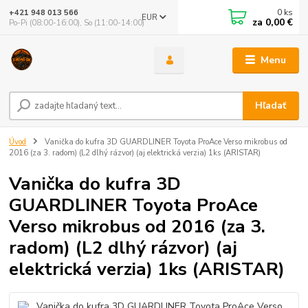
0
ks
+421 948 013 566
EUR
za
0,00 €
Po-Pi (08:00-16:00), So (11:00-14:00)
Menu
Hľadať
Úvod
Vanička do kufra 3D GUARDLINER Toyota ProAce Verso mikrobus od
2016 (za 3. radom) (L2 dlhý rázvor) (aj elektrická verzia) 1ks (ARISTAR)
Vanička do kufra 3D
GUARDLINER Toyota ProAce
Verso mikrobus od 2016 (za 3.
radom) (L2 dlhý rázvor) (aj
elektrická verzia) 1ks (ARISTAR)