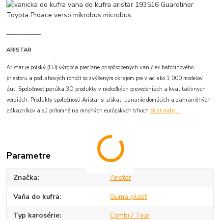
__________
ARISTAR
Aristar je poľský (EÚ) výrobca precízne prispôsobených vaničiek batožinového
priestoru a podlahových rohoží so zvýšeným okrajom pre viac ako 1 000 modelov
áut. Spoločnosť ponúka 3D produkty v niekoľkých prevedeniach a kvalitatívnych
verziách. Produkty spoločnosti Aristar si získali uznanie domácich a zahraničných
zákazníkov a sú prítomné na mnohých európskych trhoch
čítať ďalej...
Parametre
Značka
Aristar
Vaňa do kufra
Guma-plast
Typ karosérie
Combi / Tour