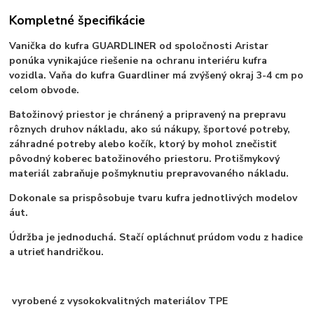
Kompletné špecifikácie
Vanička do kufra GUARDLINER od spoločnosti Aristar
ponúka vynikajúce riešenie na ochranu interiéru kufra
vozidla. Vaňa do kufra Guardliner má zvýšený okraj 3-4 cm po
celom obvode.
Batožinový priestor je chránený a pripravený na prepravu
rôznych druhov nákladu, ako sú nákupy, športové potreby,
záhradné potreby alebo kočík, ktorý by mohol znečistiť
pôvodný koberec batožinového priestoru. Protišmykový
materiál zabraňuje pošmyknutiu prepravovaného nákladu.
Dokonale sa prispôsobuje tvaru kufra jednotlivých modelov
áut.
Údržba je jednoduchá. Stačí opláchnuť prúdom vodu z hadice
a utrieť handričkou.
vyrobené z vysokokvalitných materiálov TPE