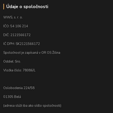
Údaje o spoločnosti
WWS, s. r. o.
IČO: 54 106 214
DIČ: 2121566172
IČ DPH: SK2121566172
Spoločnosť je zapísaná v OR OS Žilina
Oddiel: Sro.
Vložka číslo: 78086/L
Oslobodenia 224/58
01305 Belá
(adresa slúži iba ako sídlo spoločnosti)