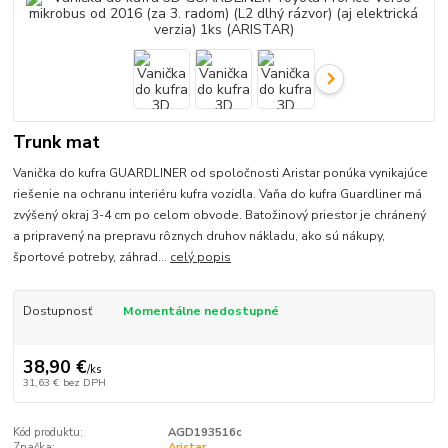
Trunk mat
Vanička do kufra GUARDLINER od spoločnosti Aristar ponúka vynikajúce
riešenie na ochranu interiéru kufra vozidla. Vaňa do kufra Guardliner má
zvýšený okraj 3-4 cm po celom obvode. Batožinový priestor je chránený
a pripravený na prepravu rôznych druhov nákladu, ako sú nákupy,
športové potreby, záhrad...
celý popis
Dostupnosť
Momentálne nedostupné
38,90 €
/
ks
31,63 €
bez DPH
Kód produktu:
AGD193516c
Značka:
Aristar