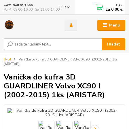
0
ks
+421 948 013 566
EUR
za
0,00 €
Po-Pi (08:00-16:00), So (11:00-14:00)
Menu
Hľadať
Úvod
Vanička do kufra 3D GUARDLINER Volvo XC90 I (2002-2015) 1ks
(ARISTAR)
Vanička do kufra 3D
GUARDLINER Volvo XC90 I
(2002-2015) 1ks (ARISTAR)