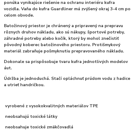
ponúka vynikajúce riešenie na ochranu interiéru kufra
vozidla. Vaňa do kufra Guardliner má zvýšený okraj 3-4 cm po
celom obvode.
Batožinový priestor je chránený a pripravený na prepravu
rôznych druhov nákladu, ako sú nákupy, športové potreby,
záhradné potreby alebo kočík, ktorý by mohol znečistiť
pôvodný koberec batožinového priestoru. Protišmykový
materiál zabraňuje pošmyknutiu prepravovaného nákladu.
Dokonale sa prispôsobuje tvaru kufra jednotlivých modelov
áut.
Údržba je jednoduchá. Stačí opláchnuť prúdom vodu z hadice
a utrieť handričkou.
vyrobené z vysokokvalitných materiálov TPE
neobsahujú toxické látky
neobsahuje toxické zmäkčovadlá