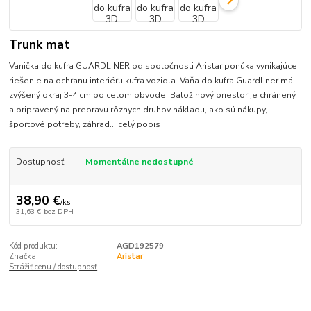
Trunk mat
Vanička do kufra GUARDLINER od spoločnosti Aristar ponúka vynikajúce
riešenie na ochranu interiéru kufra vozidla. Vaňa do kufra Guardliner má
zvýšený okraj 3-4 cm po celom obvode. Batožinový priestor je chránený
a pripravený na prepravu rôznych druhov nákladu, ako sú nákupy,
športové potreby, záhrad...
celý popis
Dostupnosť
Momentálne nedostupné
38,90 €
/
ks
31,63 €
bez DPH
Kód produktu:
AGD192579
Značka:
Aristar
Strážiť cenu / dostupnosť