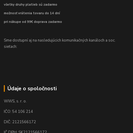
všetky druhy platieb sú zadarmo
možnosť vrátenia tovaru do 14 dní
pri nákupe od 99€ doprava zadarmo
Sme dostupní aj na nasledujúcich komunikačných kanáloch a soc.
sieťach:
Údaje o spoločnosti
WWS, s. r. o.
IČO: 54 106 214
DIČ: 2121566172
IČ DPH: SK2121566172