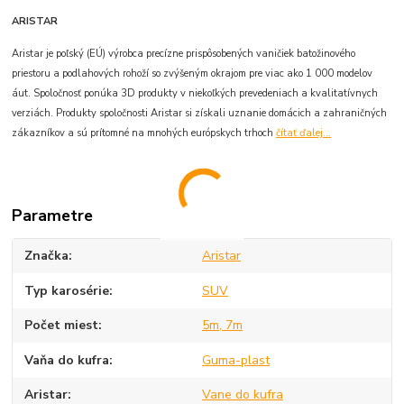
ARISTAR
Aristar je poľský (EÚ) výrobca precízne prispôsobených vaničiek batožinového
priestoru a podlahových rohoží so zvýšeným okrajom pre viac ako 1 000 modelov
áut. Spoločnosť ponúka 3D produkty v niekoľkých prevedeniach a kvalitatívnych
verziách. Produkty spoločnosti Aristar si získali uznanie domácich a zahraničných
zákazníkov a sú prítomné na mnohých európskych trhoch
čítať ďalej...
Parametre
Značka
Aristar
Typ karosérie
SUV
Počet miest
5m, 7m
Vaňa do kufra
Guma-plast
Aristar
Vane do kufra