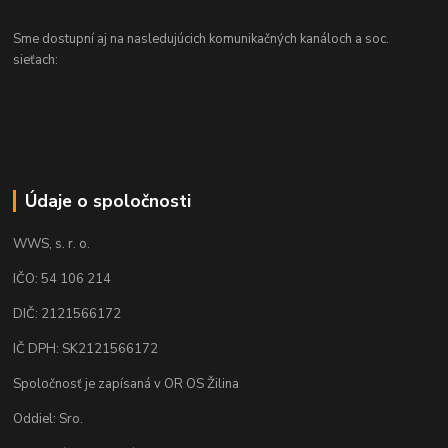
Sme dostupní aj na nasledujúcich komunikačných kanáloch a soc.
sieťach:
Údaje o spoločnosti
WWS, s. r. o.
IČO: 54 106 214
DIČ: 2121566172
IČ DPH: SK2121566172
Spoločnosť je zapísaná v OR OS Žilina
Oddiel: Sro.