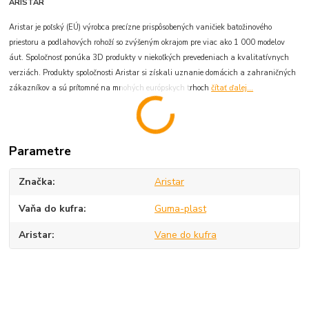
ARISTAR
Aristar je poľský (EÚ) výrobca precízne prispôsobených vaničiek batožinového
priestoru a podlahových rohoží so zvýšeným okrajom pre viac ako 1 000 modelov
áut. Spoločnosť ponúka 3D produkty v niekoľkých prevedeniach a kvalitatívnych
verziách. Produkty spoločnosti Aristar si získali uznanie domácich a zahraničných
zákazníkov a sú prítomné na mnohých európskych trhoch
čítať ďalej...
Parametre
Značka
Aristar
Vaňa do kufra
Guma-plast
Aristar
Vane do kufra