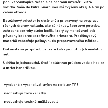
ponúka vynikajúce riešenie na ochranu interiéru kufra
vozidla. Vaňa do kufra Guardliner má zvýšený okraj 3-4 cm po
celom obvode.
Batožinový priestor je chránený a pripravený na prepravu
rôznych druhov nákladu, ako sú nákupy, športové potreby,
záhradné potreby alebo kočík, ktorý by mohol znečistiť
pôvodný koberec batožinového priestoru. Protišmykový
materiál zabraňuje pošmyknutiu prepravovaného nákladu.
Dokonale sa prispôsobuje tvaru kufra jednotlivých modelov
áut.
Údržba je jednoduchá. Stačí opláchnuť prúdom vodu z hadice
a utrieť handričkou.
vyrobené z vysokokvalitných materiálov TPE
neobsahujú toxické látky
neobsahuje toxické zmäkčovadlá