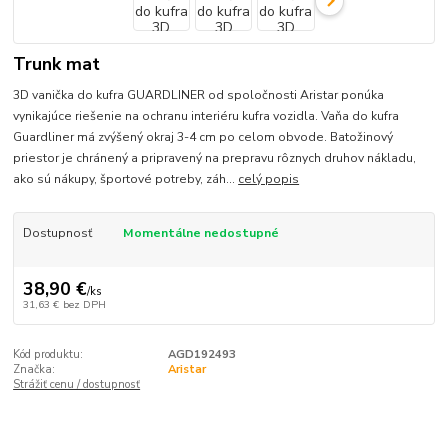
Trunk mat
3D vanička do kufra GUARDLINER od spoločnosti Aristar ponúka
vynikajúce riešenie na ochranu interiéru kufra vozidla. Vaňa do kufra
Guardliner má zvýšený okraj 3-4 cm po celom obvode. Batožinový
priestor je chránený a pripravený na prepravu rôznych druhov nákladu,
ako sú nákupy, športové potreby, záh...
celý popis
Dostupnosť
Momentálne nedostupné
38,90 €
/
ks
31,63 €
bez DPH
Kód produktu:
AGD192493
Značka:
Aristar
Strážiť cenu / dostupnosť