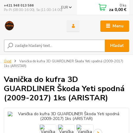
0
ks
+421 948 013 566
EUR
za
0,00 €
Po-Pi (08:00-16:00), So (11:00-14:00)
Menu
Hľadať
Úvod
Vanička do kufra 3D GUARDLINER Škoda Yeti spodná (2009-2017)
1ks (ARISTAR)
Vanička do kufra 3D
GUARDLINER Škoda Yeti spodná
(2009-2017) 1ks (ARISTAR)