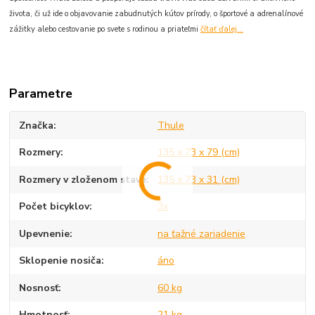
života, či už ide o objavovanie zabudnutých kútov prírody, o športové a adrenalínové
zážitky alebo cestovanie po svete s rodinou a priateľmi
čítať ďalej...
Parametre
Značka
Thule
Rozmery
135 x 73 x 79 (cm)
Rozmery v zloženom stave
135 x 73 x 31 (cm)
Počet bicyklov
3x
Upevnenie
na ťažné zariadenie
Sklopenie nosiča
áno
Nosnosť
60 kg
Hmotnosť
21 kg