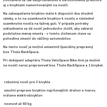
Dostanete sa tak bezproblémovo k batožinovému priestoru
aj s bicyklami namontovanými na nosiči.
Na zabezpečenie bicyklov máte k dispozícii dva zhodné
zámky, a to na uzamknutie bicyklov k nosiču a následné
uzamknutie nosiča na ťažnej guli. V prípade potreby
uskladnenia sa dá nosič jednoducho zložiť, aby zaberal
podstatne menej miesta - v tomto zloženom stave sa
pohodlne zmestí do väčšiny automobilov.
Na tento nosič je možné umiestniť špeciálny prepravný
box Thule BackSpace.
Pri dokúpení adaptéra Thule VeloSpace Bike Arm je možné
na nosiči naraz prepravovať box Thule BackSpace a 1 bicykel.
robustný nosič pre 3 bicykle
umožní prepravu bicyklov najrôznejších druhov a tvarov,
vrátane elektrobicyklov
nosnosť až 60 kg