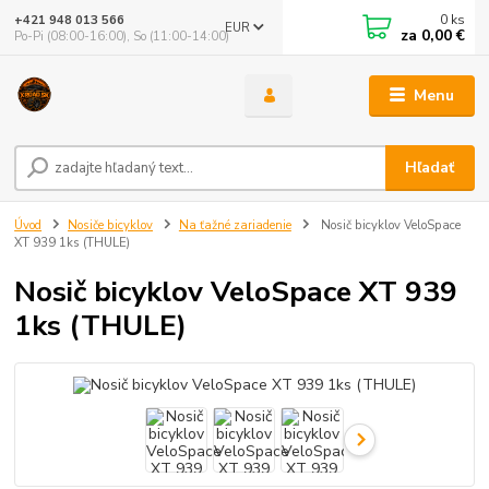
0
ks
+421 948 013 566
EUR
za
0,00 €
Po-Pi (08:00-16:00), So (11:00-14:00)
Menu
Hľadať
Úvod
Nosiče bicyklov
Na ťažné zariadenie
Nosič bicyklov VeloSpace
XT 939 1ks (THULE)
Nosič bicyklov VeloSpace XT 939
1ks (THULE)