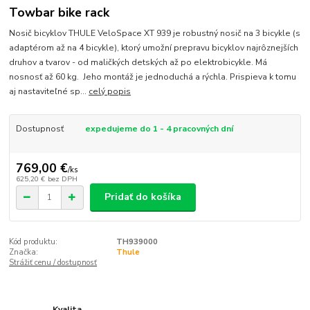
Towbar bike rack
Nosič bicyklov THULE VeloSpace XT 939 je robustný nosič na 3 bicykle (s
adaptérom až na 4 bicykle), ktorý umožní prepravu bicyklov najrôznejších
druhov a tvarov - od maličkých detských až po elektrobicykle. Má
nosnosť až 60 kg. Jeho montáž je jednoduchá a rýchla. Prispieva k tomu
aj nastaviteľné sp...
celý popis
Dostupnosť
expedujeme do 1 - 4 pracovných dní
769,00 €
/
ks
625,20 €
bez DPH
Pridať do košíka
Kód produktu:
TH939000
Značka:
Thule
Strážiť cenu / dostupnosť
Kvalita