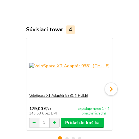
Súvisiaci tovar
4
VeloSpace XT Adaptér 9381 (THULE)
Nakladacia r
179,00 €
69,00 €
expedujeme do 1 - 4
/
ks
/
ks
145,53 €
bez DPH
pracovných dní
56,10 €
bez 
Pridať do košíka