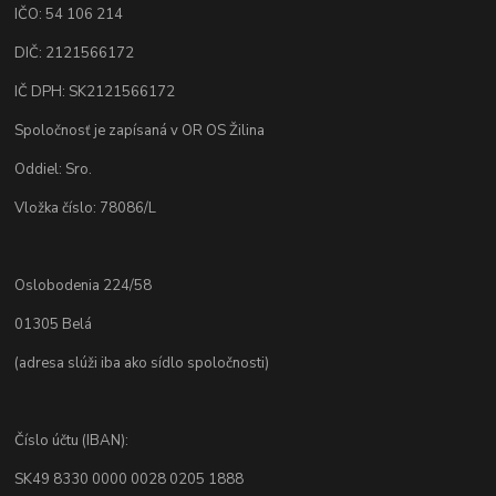
IČO: 54 106 214
DIČ: 2121566172
IČ DPH: SK2121566172
Spoločnosť je zapísaná v OR OS Žilina
Oddiel: Sro.
Vložka číslo: 78086/L
Oslobodenia 224/58
01305 Belá
(adresa slúži iba ako sídlo spoločnosti)
Číslo účtu (IBAN):
SK49 8330 0000 0028 0205 1888