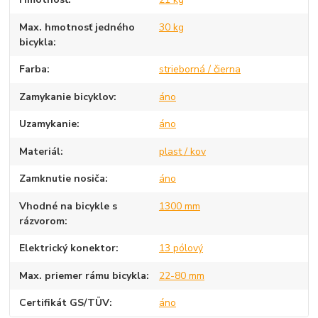
Max. hmotnosť jedného
30 kg
bicykla
Farba
strieborná / čierna
Zamykanie bicyklov
áno
Uzamykanie
áno
Materiál
plast / kov
Zamknutie nosiča
áno
Vhodné na bicykle s
1300 mm
rázvorom
Elektrický konektor
13 pólový
Max. priemer rámu bicykla
22-80 mm
Certifikát GS/TÜV
áno