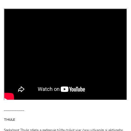
__________
THULE
Spoločnosť Thule zdieľa a podporuje túžbu tráviť viac času užívaním si aktívneho